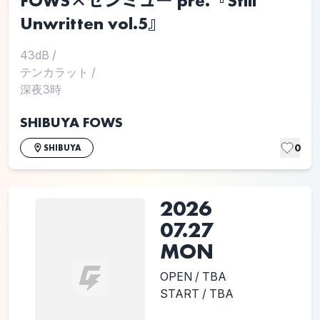
FOWS×ゼンミュー pre.『Still
Unwritten vol.5』
43dB
/
テンカラット
/
深夜3時
SHIBUYA FOWS
0
SHIBUYA
2026
07.27
MON
OPEN / TBA
START / TBA