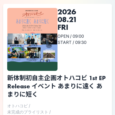
2026
08.21
FRI
OPEN / 09:00
START / 09:30
新体制初自主企画オトハコビ 1st EP
Release イベント あまりに遠く あ
まりに短く
オトハコビ
/
未完成のプライリスト
/