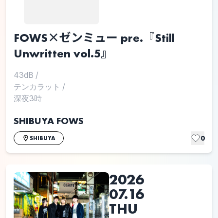
FOWS×ゼンミュー pre.『Still
Unwritten vol.5』
43dB
/
テンカラット
/
深夜3時
SHIBUYA FOWS
0
SHIBUYA
2026
07.16
THU