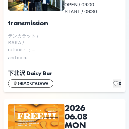
OPEN / 09:00
START / 09:30
transmission
テンカラット
/
BAKA
/
colone：；...
and more
下北沢 Daisy Bar
0
SHIMOKITAZAWA
2026
06.08
MON