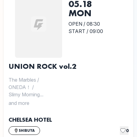
05.18
MON
OPEN / 08:30
START / 09:00
UNION ROCK vol.2
The Marbles
/
ONEDA！
/
Slimy Morning...
and more
CHELSEA HOTEL
0
SHIBUYA