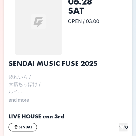
06.28
SAT
OPEN / 03:00
SENDAI MUSIC FUSE 2025
汐れいら
/
大橋ちっぽけ
/
ルイ...
and more
LIVE HOUSE enn 3rd
0
SENDAI