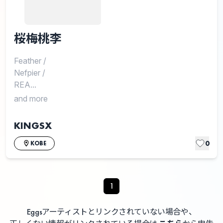
桜梅桃李
Feather
/
Nefpier
/
REA...
and more
KINGSX
0
KOBE
1
Eggsアーティストとリンクされていない場合や、