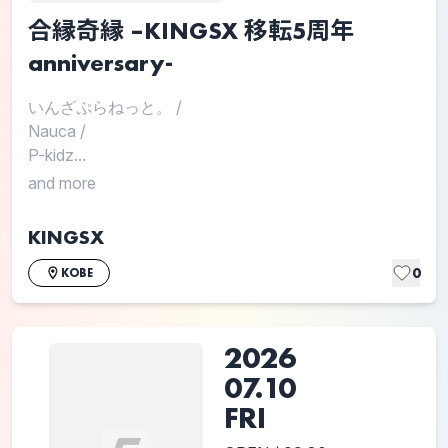
合縁奇縁 –KINGSX 移転5周年
anniversary-
いんざぷらねっと。
/
Nauca
/
P-kidz...
and more
KINGSX
0
KOBE
2026
07.10
FRI