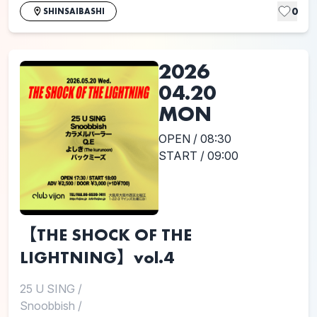
0
SHINSAIBASHI
2026
04.20
MON
OPEN / 08:30
START / 09:00
【THE SHOCK OF THE
LIGHTNING】vol.4
25 U SING
/
Snoobbish
/