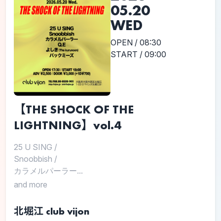
05.20
WED
OPEN / 08:30
START / 09:00
【THE SHOCK OF THE
LIGHTNING】vol.4
25 U SING
/
Snoobbish
/
カラメルパーラー...
and more
北堀江 club vijon