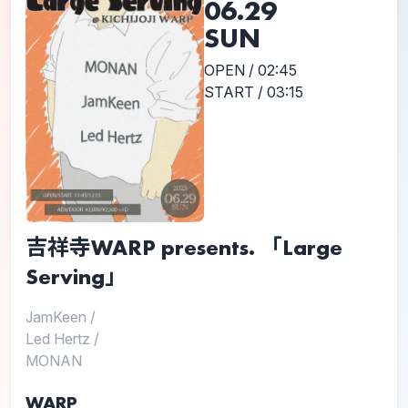
06.29
SUN
OPEN / 02:45
START / 03:15
吉祥寺WARP presents. 「Large
Serving」
JamKeen
/
Led Hertz
/
MONAN
WARP