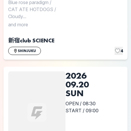
Blue rose paradigm
/
CAT ATE HOTDOGS
/
Cloudy...
and more
新宿club SCIENCE
4
SHINJUKU
2026
09.20
SUN
OPEN / 08:30
START / 09:00