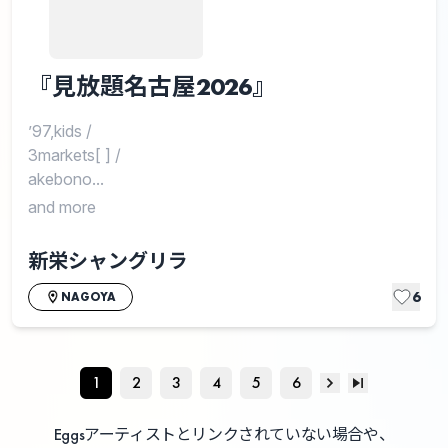
『見放題名古屋2026』
’97,kids
/
3markets[ ]
/
akebono...
and more
新栄シャングリラ
6
NAGOYA
1
2
3
4
5
6
Eggsアーティストとリンクされていない場合や、