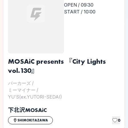
OPEN / 09:30
START / 10:00
MOSAiC presents 『City Lights
vol.130』
パーカーズ
/
ミーマイナー
/
YU'S(ex.YUTORI-SEDAI)
下北沢MOSAiC
0
SHIMOKITAZAWA