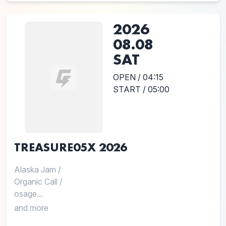
2026
08.08
SAT
OPEN / 04:15
START / 05:00
TREASURE05X 2026
Alaska Jam
/
Organic Call
/
osage...
and more