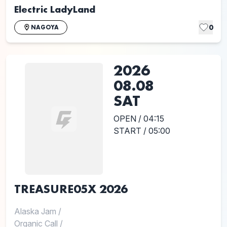
Electric LadyLand
0
NAGOYA
2026
08.08
SAT
OPEN / 04:15
START / 05:00
TREASURE05X 2026
Alaska Jam
/
Organic Call
/