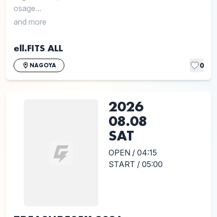
osage...
and more
ell.FITS ALL
0
NAGOYA
2026
08.08
SAT
OPEN / 04:15
START / 05:00