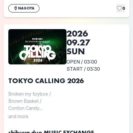
0
NAGOYA
2026
09.27
SUN
OPEN / 03:00
START / 03:30
TOKYO CALLING 2026
Broken my toybox
/
Brown Basket
/
Conton Candy...
and more
shibuya duo MUSIC EXCHANGE