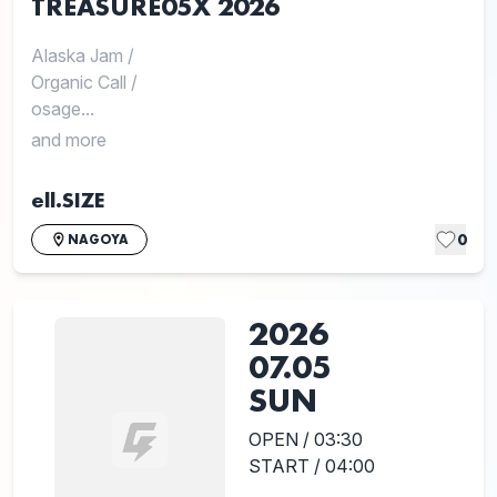
TREASURE05X 2026
Alaska Jam
/
Organic Call
/
osage...
and more
ell.SIZE
0
NAGOYA
2026
07.05
SUN
OPEN / 03:30
START / 04:00