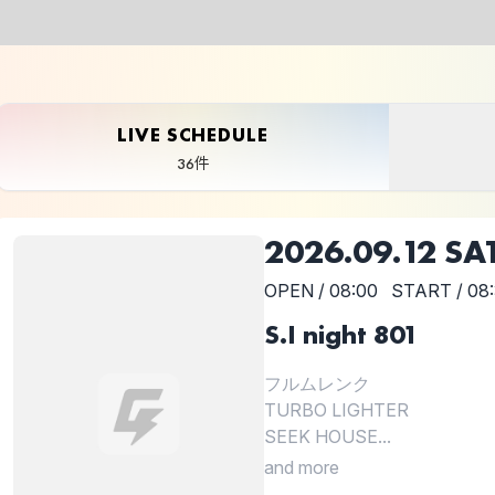
LIVE SCHEDULE
36件
2026.09.12 SA
OPEN / 08:00
START / 08
S.I night 801
フルムレンク
TURBO LIGHTER
SEEK HOUSE...
and more