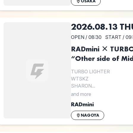
OSAKA
2026.08.13 TH
OPEN / 08:30
START / 09
RADmini × TURBO
“Other side of Mi
TURBO LIGHTER
WTSKZ
SHARON...
and more
RADmini
NAGOYA