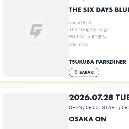
THE SIX DAYS BLU
underDOG
The Naughty Dogs
Wait For Sunlight...
and more
TSUKUBA PARKDINER
IBARAKI
2026.07.28 TU
OPEN / 09:00
START / 09
OSAKA ON