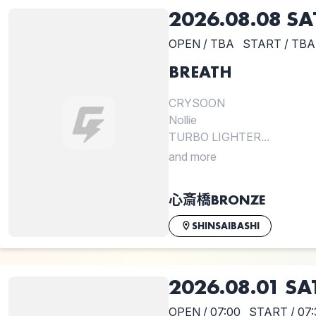
2026.08.08 SA
OPEN / TBA
START / TBA
BREATH
CRYSOON
Nollie
TURBO LIGHTER...
and more
心斎橋BRONZE
SHINSAIBASHI
2026.08.01 SA
OPEN / 07:00
START / 07: