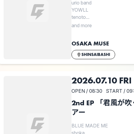
urio band
YOWLL
tenoto...
and more
OSAKA MUSE
SHINSAIBASHI
2026.07.10 FRI
OPEN / 08:30
START / 09
2nd EP 「君風
アー
BLUE MADE ME
shoka