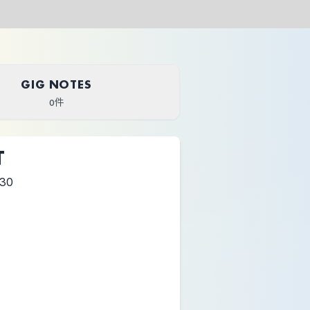
GIG NOTES
0件
T
:30