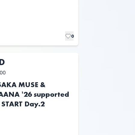
0
D
:00
SAKA MUSE &
AANA ʼ26 supported
 START Day.2