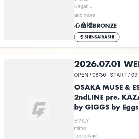
Kagari...
and more
心斎橋BRONZE
SHINSAIBASHI
2026.07.01 WE
OPEN / 08:30
START / 09
OSAKA MUSE & E
2ndLINE pre. KAZ
by GIGGS by Eggs
EMILY
mimo
LuckyAge...