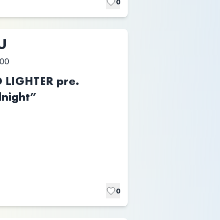
0
U
:00
 LIGHTER pre.
dnight”
0