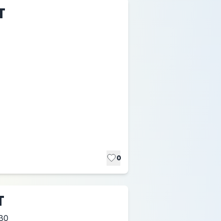
T
0
T
30