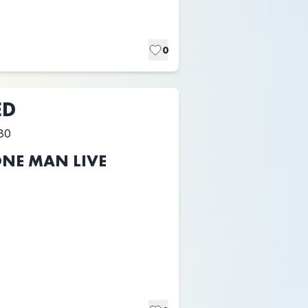
0
ED
30
ONE MAN LIVE