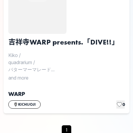
吉祥寺WARP presents.「DIVE!!」
Kiko
/
quadrarium
/
バターマーマレード...
and more
WARP
0
KICHIJOJI
1