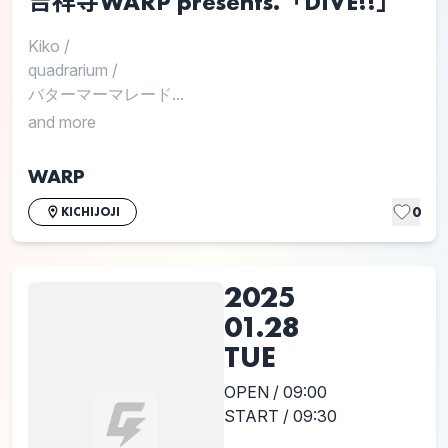
吉祥寺WARP presents.「DIVE!!」
Kiko
/
quadrarium
/
バターマーマレード...
and more
WARP
0
KICHIJOJI
2025
01.28
TUE
OPEN / 09:00
START / 09:30