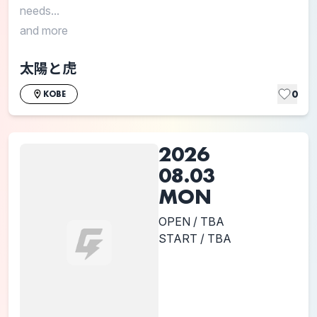
needs...
and more
太陽と虎
0
KOBE
2026
08.03
MON
OPEN / TBA
START / TBA