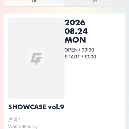
5件
0件
2026
08.24
MON
OPEN / 09:30
START / 10:00
SHOWCASE vol.9
夕鳴
/
WastedFeels
/