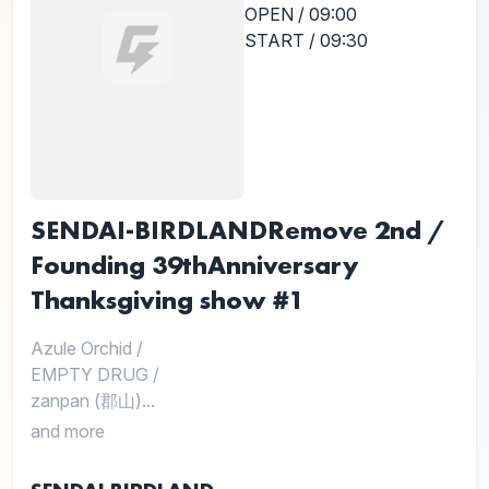
OPEN / 09:00
START / 09:30
SENDAI-BIRDLANDRemove 2nd /
Founding 39thAnniversary
Thanksgiving show #1
Azule Orchid
/
EMPTY DRUG
/
zanpan (郡山)...
and more