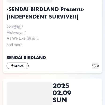
-SENDAI BIRDLAND Presents-
[INDEPENDENT SURVIVE!!]
220番地
/
Aishwaya
/
As We Like (東京)...
and more
SENDAI BIRDLAND
0
SENDAI
2025
02.09
SUN