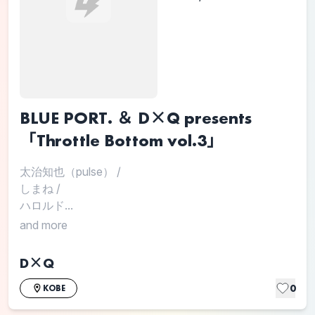
BLUE PORT. ＆ D×Q presents
「Throttle Bottom vol.3」
太治知也（pulse）
/
しまね
/
ハロルド...
and more
D×Q
0
KOBE