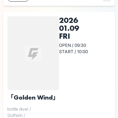
2026
01.09
FRI
OPEN / 09:30
START / 10:00
「Golden Wind」
bottle diver
/
Dufferin
/