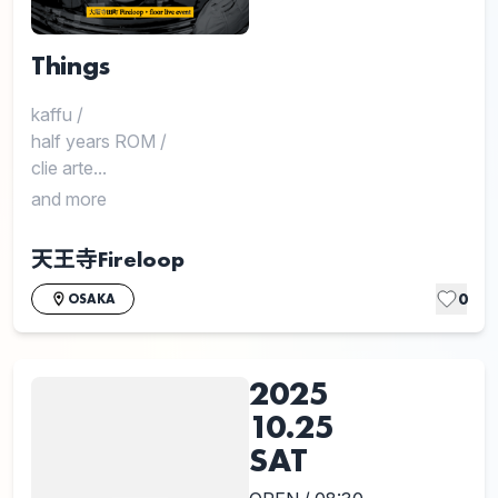
Things
kaffu
/
half years ROM
/
clie arte...
and more
天王寺Fireloop
0
OSAKA
2025
10.25
SAT