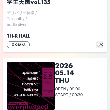
学生天国vol.135
デリバリー神様
/
Telepathy
/
bottle diver
TH-R HALL
0
OSAKA
2026
05.14
THU
OPEN / 09:00
START / 09:30