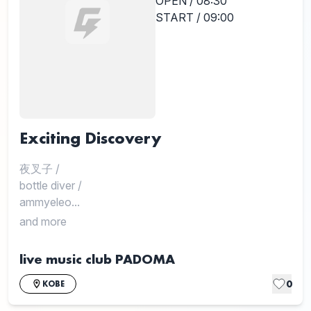
OPEN / 08:30
START / 09:00
Exciting Discovery
夜叉子
/
bottle diver
/
ammyeleo...
and more
live music club PADOMA
0
KOBE