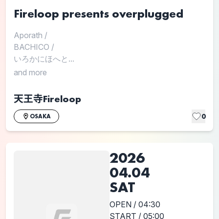
Fireloop presents overplugged
Aporath
/
BACHICO
/
いろかにほへと...
and more
天王寺Fireloop
0
OSAKA
2026
04.04
SAT
OPEN / 04:30
START / 05:00