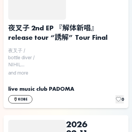
夜叉子 2nd EP 『解体新唱』
release tour “誘解” Tour Final
夜叉子
/
bottle diver
/
NIHIL...
and more
live music club PADOMA
0
KOBE
2026