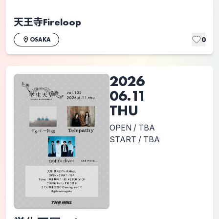
天王寺Fireloop
0
OSAKA
2026
06.11
THU
OPEN / TBA
START / TBA