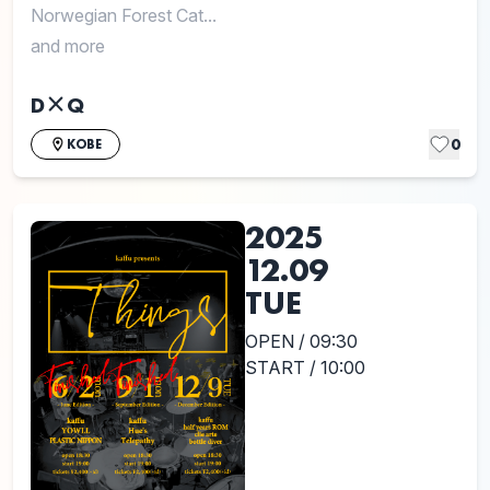
Norwegian Forest Cat...
and more
D×Q
0
KOBE
2025
12.09
TUE
OPEN / 09:30
START / 10:00