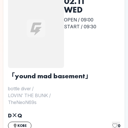
02.11
WED
OPEN / 09:00
START / 09:30
「yound mad basement」
bottle diver
/
LOVIN' THE BUNK
/
TheNeoN69s
D×Q
0
KOBE