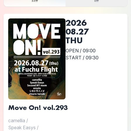
53件
0件
2026
08.27
THU
OPEN / 09:00
START / 09:30
Move On! vol.293
camellia
/
Speak Easys
/