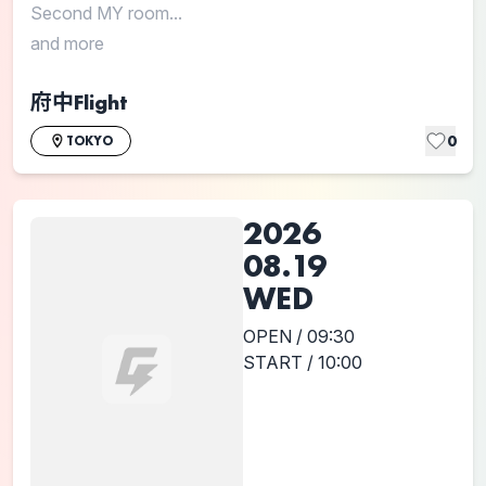
Second MY room...
and more
府中Flight
0
TOKYO
2026
08.19
WED
OPEN / 09:30
START / 10:00