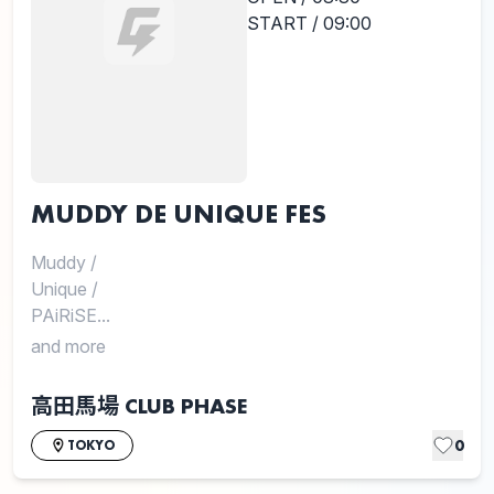
START / 09:00
MUDDY DE UNIQUE FES
Muddy
/
Unique
/
PAiRiSE...
and more
高田馬場 CLUB PHASE
0
TOKYO