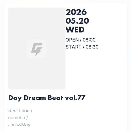
2026
05.20
WED
OPEN / 08:00
START / 08:30
Day Dream Beat vol.77
Rest Land
/
camellia
/
Jack&May...