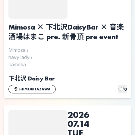
Mimosa × 下北沢DaisyBar × 音楽
酒場はまこ pre. 新骨頂 pre event
Mimosa
/
navy lady
/
camellia
下北沢 Daisy Bar
0
SHIMOKITAZAWA
2026
07.14
TUE