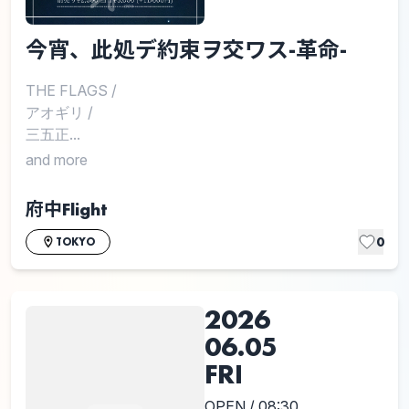
今宵、此処デ約束ヲ交ワス-革命-
THE FLAGS
/
アオギリ
/
三五正...
and more
府中Flight
0
TOKYO
2026
06.05
FRI
OPEN / 08:30