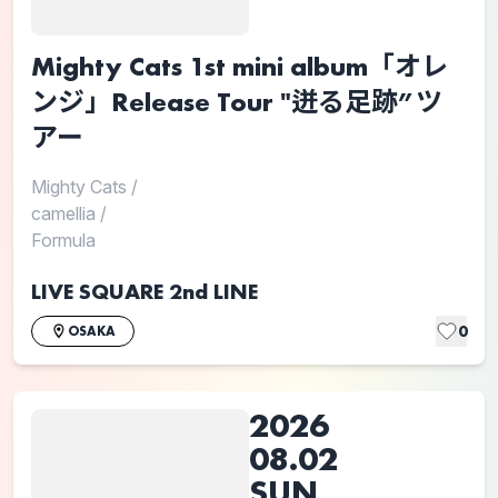
Mighty Cats 1st mini album「オレ
ンジ」Release Tour "迸る足跡”ツ
アー
Mighty Cats
/
camellia
/
Formula
LIVE SQUARE 2nd LINE
0
OSAKA
2026
08.02
SUN