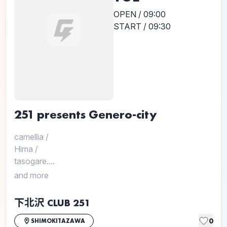
OPEN / 09:00
START / 09:30
251 presents Genero-city
camellia
/
Hima
/
tasogare....
and more
下北沢 CLUB 251
0
SHIMOKITAZAWA