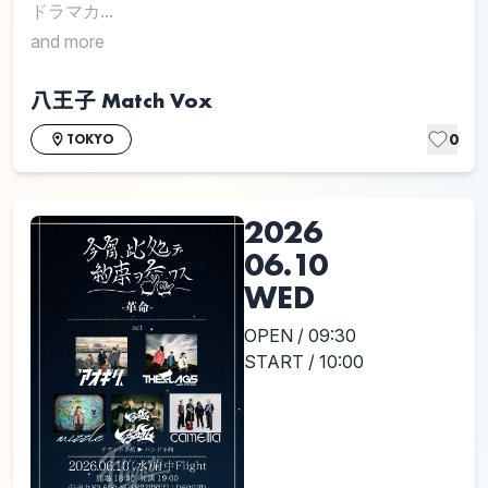
ドラマカ...
and more
八王子 Match Vox
0
TOKYO
2026
06.10
WED
OPEN / 09:30
START / 10:00