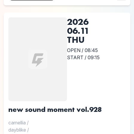
2026
06.11
THU
OPEN / 08:45
START / 09:15
new sound moment vol.928
camellia
/
dayblike
/