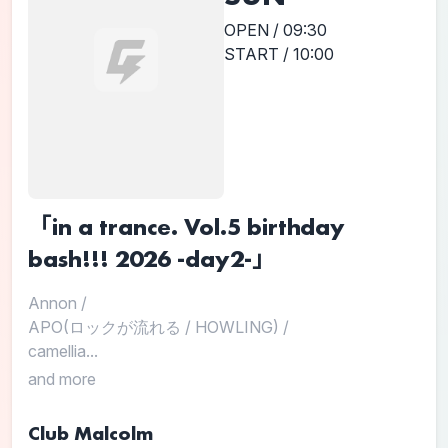
OPEN / 09:30
START / 10:00
「in a trance. Vol.5 birthday
bash!!! 2026 -day2-」
Annon
/
APO(ロックが流れる / HOWLING)
/
camellia...
and more
Club Malcolm