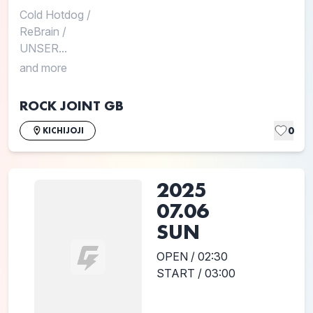
Cold Hotdog
/
ReBrain
/
UNSER...
and more
ROCK JOINT GB
0
KICHIJOJI
2025
07.06
SUN
OPEN / 02:30
START / 03:00