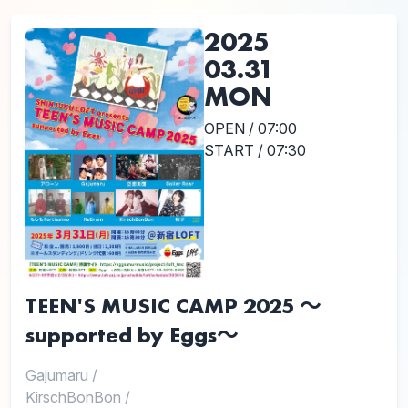
2025
03.31
MON
OPEN / 07:00
START / 07:30
TEEN'S MUSIC CAMP 2025 ～
supported by Eggs～
Gajumaru
/
KirschBonBon
/