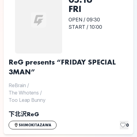
FRI
OPEN / 09:30
START / 10:00
ReG presents “FRIDAY SPECIAL
3MAN”
ReBrain
/
The Whotens
/
Too Leap Bunny
下北沢ReG
0
SHIMOKITAZAWA