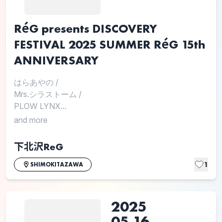
RéG presents DISCOVERY
FESTIVAL 2025 SUMMER RéG 15th
ANNIVERSARY
はらあやの
/
Mrs.シラストーム
/
PLOW LYNX...
and more
下北沢ReG
1
SHIMOKITAZAWA
2025
05.16