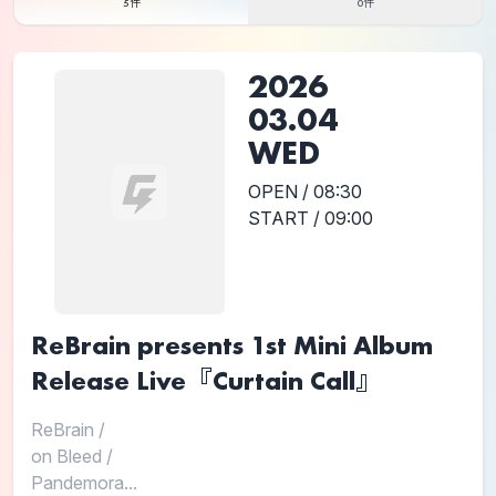
5件
0件
2026
03.04
WED
OPEN / 08:30
START / 09:00
ReBrain presents 1st Mini Album
Release Live『Curtain Call』
ReBrain
/
on Bleed
/
Pandemora...