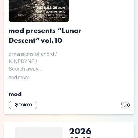
mod presents “Lunar
Descent”vol.10
dimensions of chord
/
NINEDYNE
/
Scorch away...
and more
mod
0
TOKYO
2026