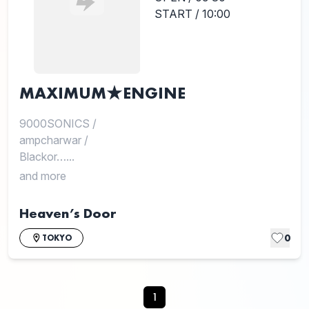
START / 10:00
MAXIMUM★ENGINE
9000SONICS
/
ampcharwar
/
Blackor…...
and more
Heaven’s Door
0
TOKYO
1