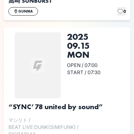
高崎 SUNBURST
0
GUNMA
2025
09.15
MON
OPEN / 07:00
START / 07:30
“SYNC’78 united by sound”
マシリト
/
BEAT LIVE:DUNK(SIMIFUNK)
/