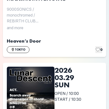
9000SONICS
/
monochromed
/
REBIRTH CLUB...
and more
Heaven’s Door
0
TOKYO
2026
03.29
SUN
OPEN / 10:00
START / 10:30