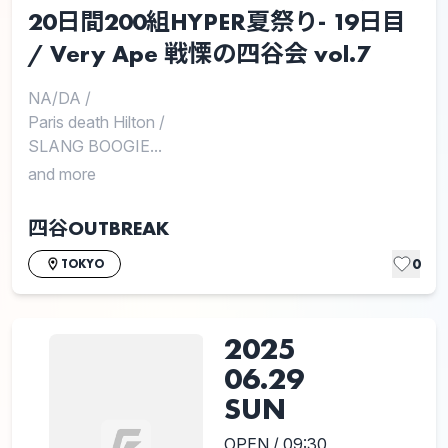
20日間200組HYPER夏祭り- 19日目
/ Very Ape 戦慄の四谷会 vol.7
NA/DA
/
Paris death Hilton
/
SLANG BOOGIE...
and more
四谷OUTBREAK
0
TOKYO
2025
06.29
SUN
OPEN / 09:30