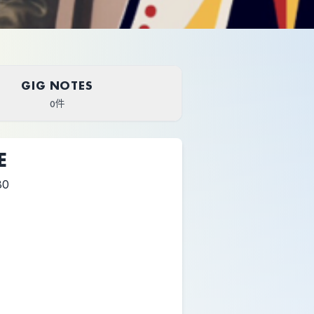
GIG NOTES
0件
E
30