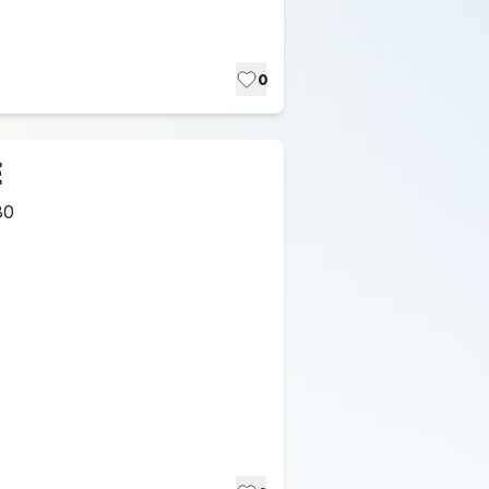
0
E
30