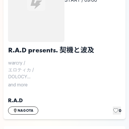
START / 09:00
R.A.D presents. 契機と波及
warcry
/
エロティカ
/
DOLOCY...
and more
R.A.D
0
NAGOYA