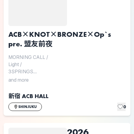
ACB×KNOT×BRONZE×Op`s
pre. 盟友前夜
MORNING CALL
/
Light
/
3SPRINGS...
and more
新宿 ACB HALL
0
SHINJUKU
2026