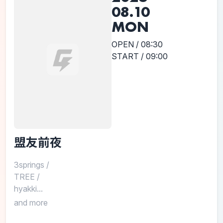
08.10
MON
OPEN / 08:30
START / 09:00
盟友前夜
3springs
/
TREE
/
hyakki...
and more