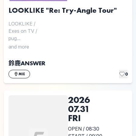
LOOKLIKE "Re: Try-Angle Tour"
LOOKLIKE
/
Exes on TV
/
pug...
and more
鈴鹿ANSWER
0
MIE
2026
07.31
FRI
OPEN / 08:30