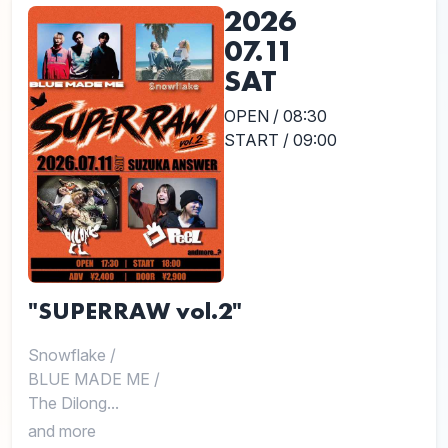
2026
07.11
SAT
OPEN / 08:30
START / 09:00
"SUPERRAW vol.2"
Snowflake
/
BLUE MADE ME
/
The Dilong...
and more