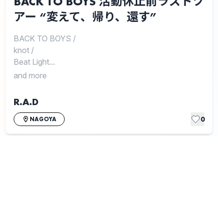
BACK TO BOYS 活動休止前ラストツ
アー “変えて、帰り、還す”
BACK TO BOYS
/
knot
/
Beat Light...
and more
R.A.D
0
NAGOYA
1
2
3
4
Eggsアーティストとリンクされていない場合や、
正しくない情報がリンクされている場合は
こちら
から申告
してください