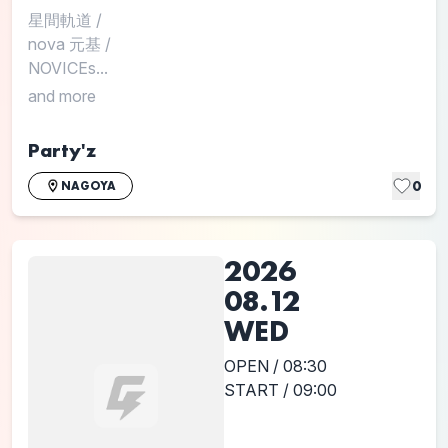
星間軌道
/
nova 元基
/
NOVICEs...
and more
Party'z
0
NAGOYA
2026
08.12
WED
OPEN / 08:30
START / 09:00