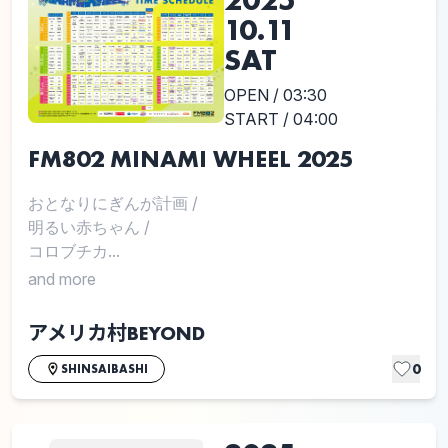
10.11
SAT
OPEN / 03:30
START / 04:00
FM802 MINAMI WHEEL 2025
おとなりにぎんが計画
/
明るい赤ちゃん
/
コロブチカ...
and more
アメリカ村BEYOND
0
SHINSAIBASHI