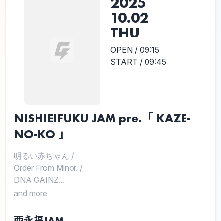
2025
10.02
THU
OPEN / 09:15
START / 09:45
NISHIEIFUKU JAM pre.「 KAZE-
NO-KO 」
明るい赤ちゃん
/
Order From Minor.
/
DNA GAINZ...
and more
西永福JAM