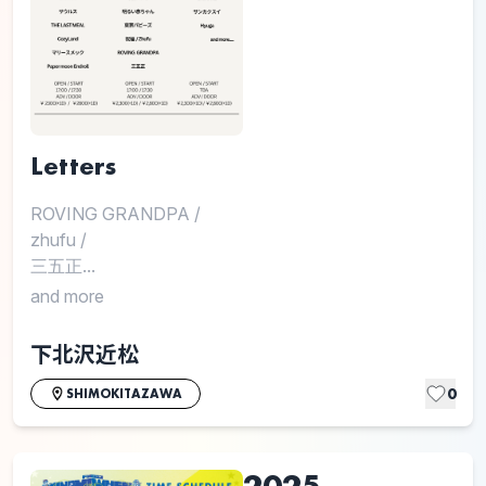
Letters
ROVING GRANDPA
/
zhufu
/
三五正...
and more
下北沢近松
0
SHIMOKITAZAWA
2025