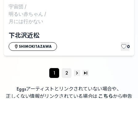
宇宙団
/
明るい赤ちゃん
/
月には行かない
下北沢近松
0
SHIMOKITAZAWA
1
2
Eggsアーティストとリンクされていない場合や、
正しくない情報がリンクされている場合は
こちら
から申告
してください