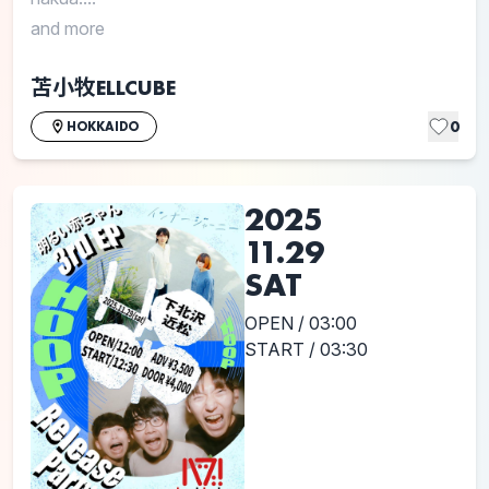
and more
苫小牧ELLCUBE
0
HOKKAIDO
2025
11.29
SAT
OPEN / 03:00
START / 03:30