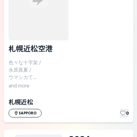
札幌近松空港
色々な十字架
/
永原真夏
/
ウマシカて...
and more
札幌近松
0
SAPPORO