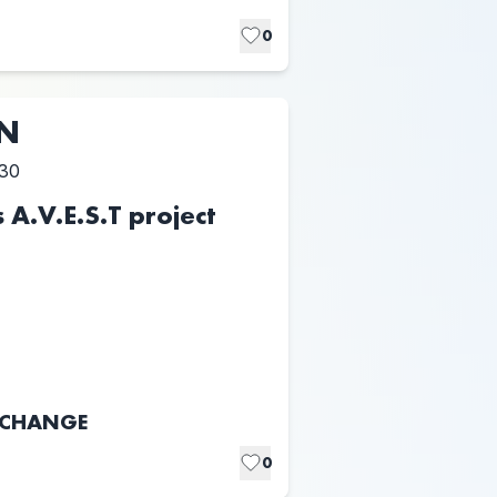
0
UN
:30
A.V.E.S.T project
EXCHANGE
0