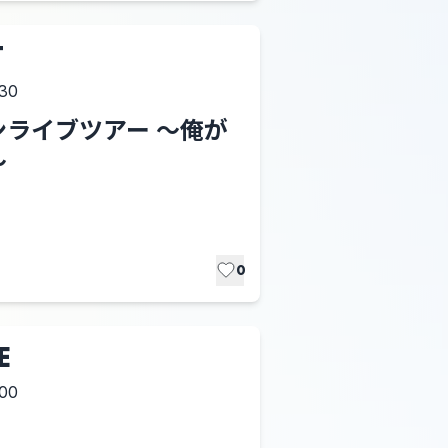
T
:30
ライブツアー 〜俺が
〜
0
E
:00