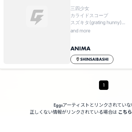
三四少女
カライドスコープ
スズキタ(grating hunny)...
and more
ANIMA
SHINSAIBASHI
1
Eggsアーティストとリンクされてい
正しくない情報がリンクされている場合は
こちら