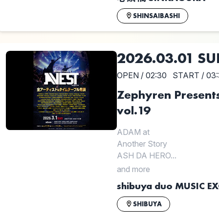
SHINSAIBASHI
2026.03.01 S
OPEN / 02:30
START / 03
Zephyren Presents 
vol.19
ADAM at
Another Story
ASH DA HERO...
and more
shibuya duo MUSIC 
SHIBUYA