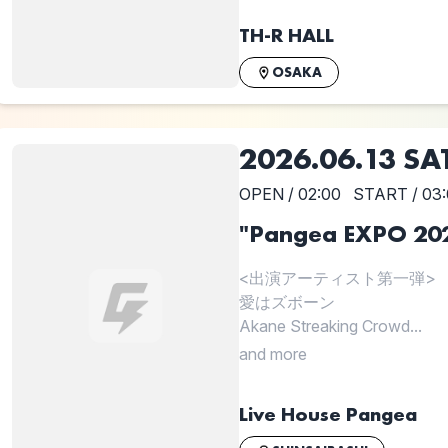
TH-R HALL
OSAKA
2026.06.13 SA
OPEN / 02:00
START / 03
"Pangea EXPO 20
<出演アーティスト第一弾>
愛はズボーン
Akane Streaking Crowd...
and more
Live House Pangea