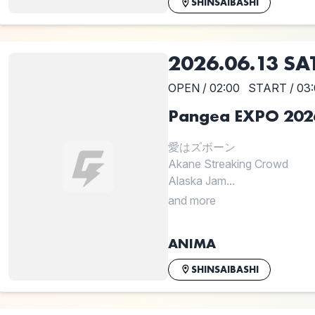
SHINSAIBASHI
2026.06.13 SA
OPEN / 02:00
START / 03
Pangea EXPO 202
愛はズボーン
Akane Streaking Crowd
Alaska Jam...
and more
ANIMA
SHINSAIBASHI