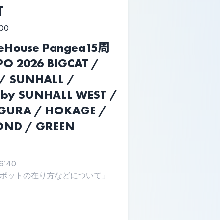
T
:00
ouse Pangea15周
O 2026 BIGCAT /
/ SUNHALL /
 by SUNHALL WEST /
GURA / HOKAGE /
YOND / GREEN
:40
ポットの在り方などについて」