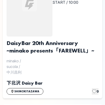
START / 10:00
DaisyBar 20th Anniversary
~minako presents「FAREWELL」~
minako
/
sucola
/
中川昌利
下北沢 Daisy Bar
0
SHIMOKITAZAWA