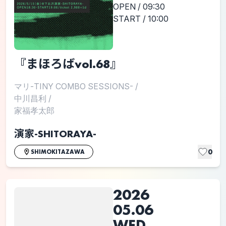
OPEN / 09:30
START / 10:00
『まほろばvol.68』
マリ-TINY COMBO SESSIONS-
/
中川昌利
/
家福孝太郎
演家-SHITORAYA-
0
SHIMOKITAZAWA
2026
05.06
WED