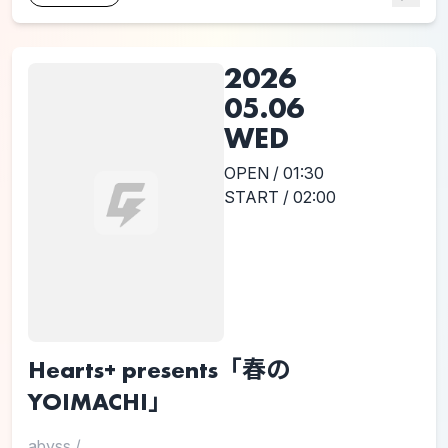
2026
05.06
WED
OPEN / 01:30
START / 02:00
Hearts+ presents「春の
YOIMACHI」
abyss
/