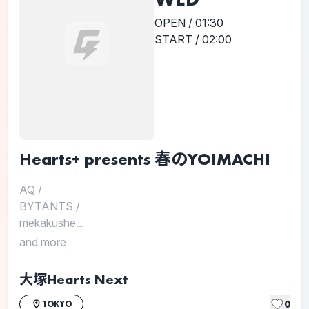
OPEN / 01:30
START / 02:00
Hearts+ presents 春のYOIMACHI
AQ
/
BYTANTS
/
mekakushe...
and more
大塚Hearts Next
0
TOKYO