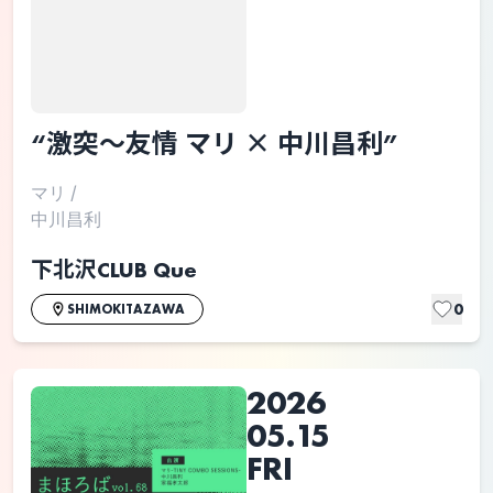
“激突〜友情 マリ × 中川昌利”
マリ
/
中川昌利
下北沢CLUB Que
0
SHIMOKITAZAWA
2026
05.15
FRI