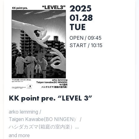
2025
01.28
TUE
OPEN / 09:45
START / 10:15
KK point pre. “LEVEL 3”
arko lemming
/
Taigen Kawabe(BO NINGEN）
/
ハシダカズマ(箱庭の室内楽）...
and more