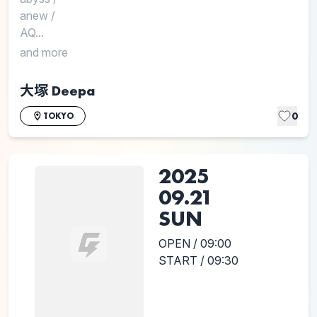
anew
/
AQ...
and more
大塚 Deepa
0
TOKYO
2025
09.21
SUN
OPEN / 09:00
START / 09:30