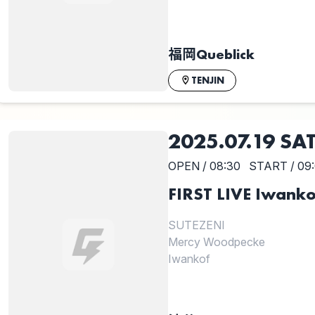
福岡Queblick
TENJIN
2025.07.19 SA
OPEN / 08:30
START / 09
FIRST LIVE Iwank
SUTEZENI
Mercy Woodpecke
Iwankof