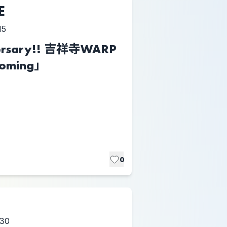
E
15
versary!! 吉祥寺WARP
coming」
0
:30