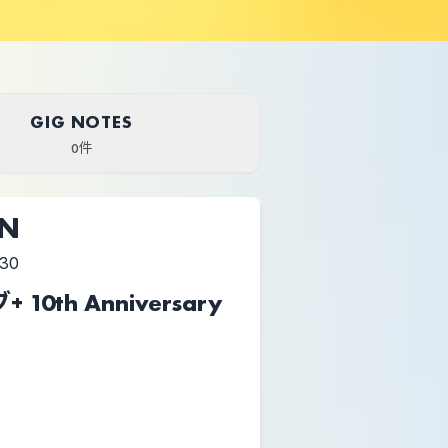
GIG NOTES
0件
UN
:30
0th Anniversary