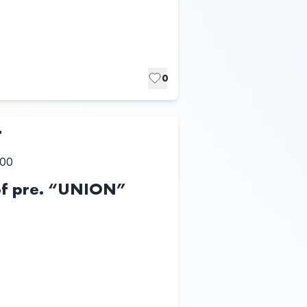
0
T
:00
of pre. “UNION”