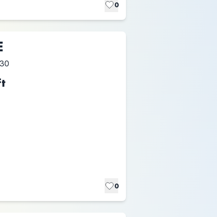
0
E
:30
t
0