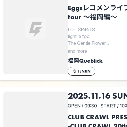
Eggsレコメンライブ+ 1
tour ～福岡編～
LOT SPiRiTS
tight le fool
The Gentle Flower...
and more
福岡Queblick
TENJIN
2025.11.16 SU
OPEN / 09:30
START / 10:
CLUB CRAWL PRE
-CLUB CRAWL 20t