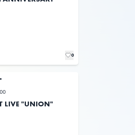
0
T
:00
ST LIVE "UNION"