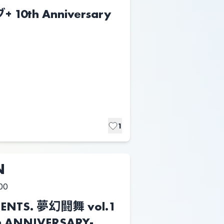
0th Anniversary
1
N
00
SENTS. 夢幻闘舞 vol.1
h ANNIVERSARY-