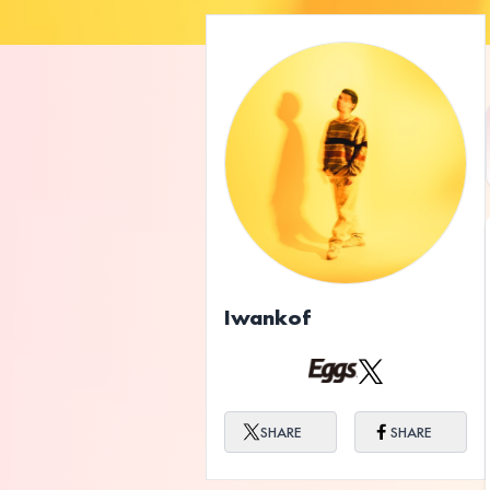
Iwankof
SHARE
SHARE