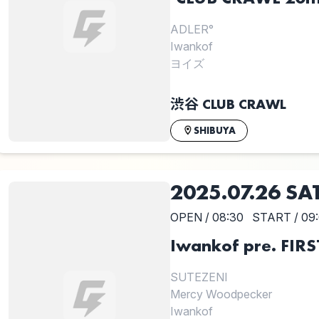
ADLER°
Iwankof
ヨイズ
渋谷 CLUB CRAWL
SHIBUYA
2025.07.26 SA
OPEN / 08:30
START / 09
Iwankof pre. FIR
SUTEZENI
Mercy Woodpecker
Iwankof