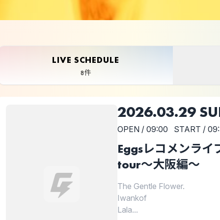
LIVE SCHEDULE
8件
2026.03.29 S
OPEN / 09:00
START / 09
Eggsレコメンライブ+ 1
tour～大阪編～
The Gentle Flower.
Iwankof
Lala...