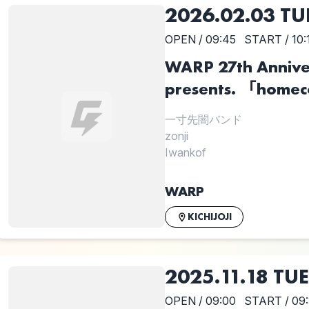
2026.02.03 TU
OPEN / 09:45
START / 10:
WARP 27th Anni
presents. 「home
一寸先闇バンド
zonji
Iwankof
WARP
KICHIJOJI
2025.11.18 TUE
OPEN / 09:00
START / 09