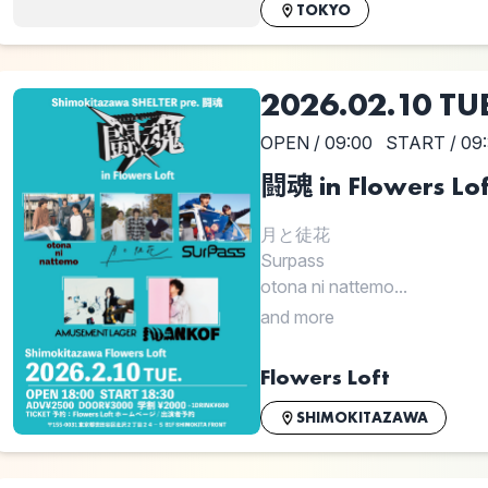
TOKYO
2026.02.10 TU
OPEN / 09:00
START / 09
闘魂 in Flowers Lof
月と徒花
Surpass
otona ni nattemo...
and more
Flowers Loft
SHIMOKITAZAWA