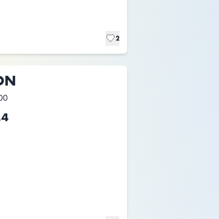
2
ON
00
.4