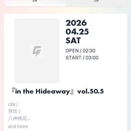
5件
0件
2026
04.25
SAT
OPEN / 02:30
START / 03:00
『in the Hideaway』vol.50.5
ciia
/
彗世
/
八神桃花...
and more