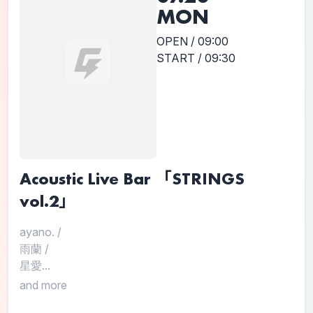
MON
OPEN / 09:00
START / 09:30
Acoustic Live Bar 「STRINGS
vol.2」
ayano.
/
雨蘭
/
星愛...
and more