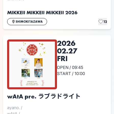
MIKKE!! MIKKE!! MIKKE!! 2026
12
SHIMOKITAZAWA
2026
02.27
FRI
OPEN / 09:45
START / 10:00
wAtA pre. ラブラドライト
ayano.
/
wAtA
/