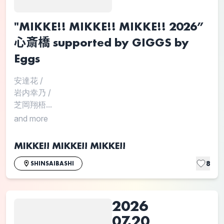
"MIKKE!! MIKKE!! MIKKE!! 2026”
心斎橋 supported by GIGGS by
Eggs
安達花
/
岩内幸乃
/
芝岡翔梧...
and more
MIKKE!! MIKKE!! MIKKE!!
8
SHINSAIBASHI
2026
07.20