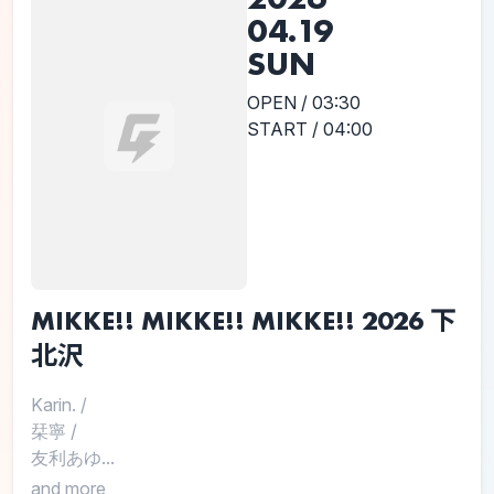
04.19
SUN
OPEN / 03:30
START / 04:00
MIKKE!! MIKKE!! MIKKE!! 2026 下
北沢
Karin.
/
栞寧
/
友利あゆ...
and more