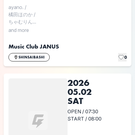
ayano.
/
橘田ほのか
/
ちゃむりん...
and more
Music Club JANUS
0
SHINSAIBASHI
2026
05.02
SAT
OPEN / 07:30
START / 08:00