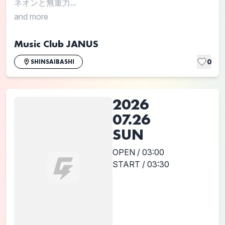
ネオンと無重力...
and more
Music Club JANUS
0
SHINSAIBASHI
2026
07.26
SUN
OPEN / 03:00
START / 03:30