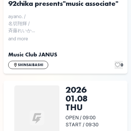
92chika presents"music associate"
ayano.
/
名切翔輝
/
斉藤れいか...
and more
Music Club JANUS
0
SHINSAIBASHI
2026
01.08
THU
OPEN / 09:00
START / 09:30