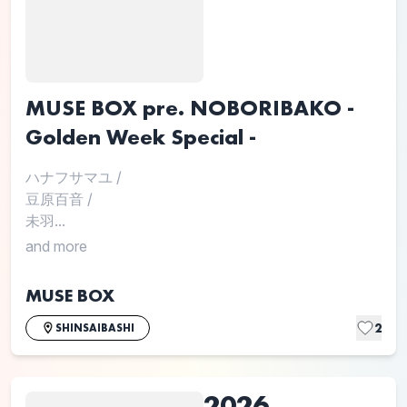
MUSE BOX pre. NOBORIBAKO -
Golden Week Special -
ハナフサマユ
/
豆原百音
/
未羽...
and more
MUSE BOX
2
SHINSAIBASHI
2026