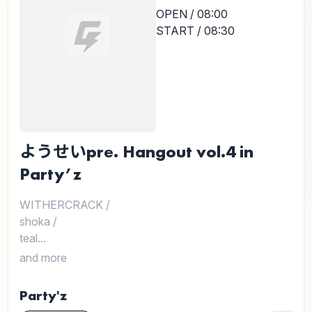
OPEN / 08:00
START / 08:30
ようせいpre. Hangout vol.4 in
Party’z
WITHERCRACK
/
shoka
/
teal...
and more
Party'z