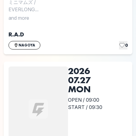
ミニマムズ
/
EVERLONG...
and more
R.A.D
0
NAGOYA
2026
07.27
MON
OPEN / 09:00
START / 09:30