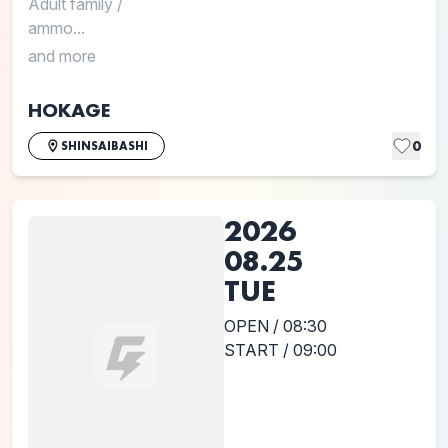
Adult family
/
ammo...
and more
HOKAGE
0
SHINSAIBASHI
2026
08.25
TUE
OPEN / 08:30
START / 09:00