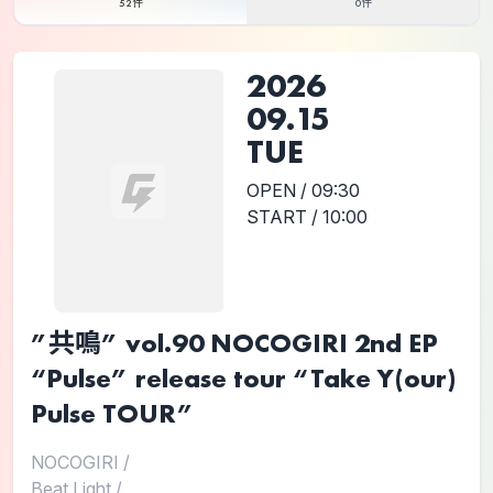
52件
0件
2026
09.15
TUE
OPEN / 09:30
START / 10:00
”共鳴” vol.90 NOCOGIRI 2nd EP
“Pulse” release tour “Take Y(our)
Pulse TOUR”
NOCOGIRI
/
Beat Light
/