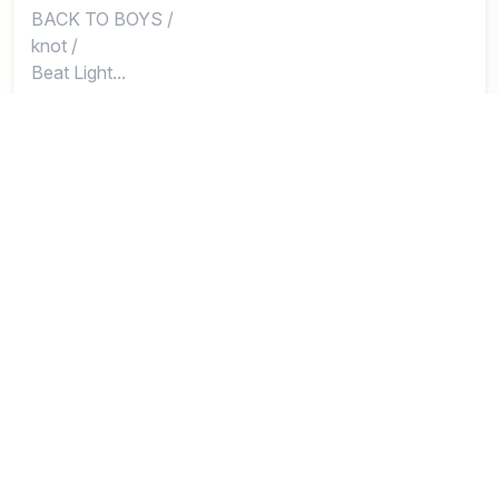
BACK TO BOYS
/
knot
/
Beat Light...
and more
R.A.D
0
NAGOYA
1
2
3
4
5
6
Eggsアーティストとリンクされていない場合や、
正しくない情報がリンクされている場合は
こちら
から申告
してください