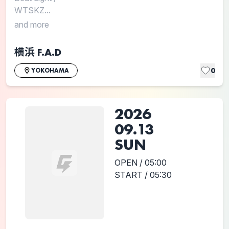
WTSKZ...
and more
横浜 F.A.D
0
YOKOHAMA
2026
09.13
SUN
OPEN / 05:00
START / 05:30