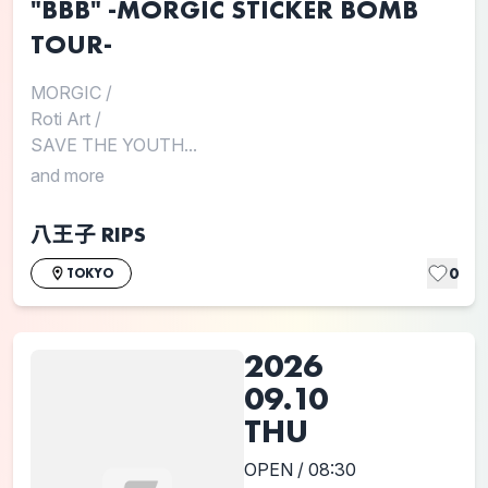
"BBB" -MORGIC STICKER BOMB
TOUR-
MORGIC
/
Roti Art
/
SAVE THE YOUTH...
and more
八王子 RIPS
0
TOKYO
2026
09.10
THU
OPEN / 08:30