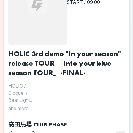
START / 09:00
HOLIC 3rd demo "In your season"
release TOUR 『Into your blue
season TOUR』-FINAL-
HOLIC
/
Cloque.
/
Beat Light...
and more
高田馬場 CLUB PHASE