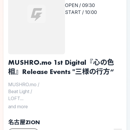
OPEN / 09:30
START / 10:00
MUSHRO.mo 1st Digital『心の色
相』Release Events "三様の行方“
MUSHRO.mo
/
Beat Light
/
LOFT...
and more
名古屋ZION