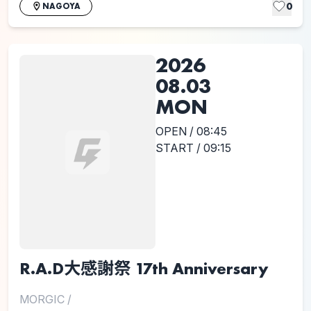
0
NAGOYA
2026
08.03
MON
OPEN / 08:45
START / 09:15
R.A.D大感謝祭 17th Anniversary
MORGIC
/