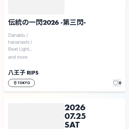
伝統の一閃2026 -第三閃-
Danablu
/
hananashi
/
Beat Light...
and more
八王子 RIPS
0
TOKYO
2026
07.25
SAT