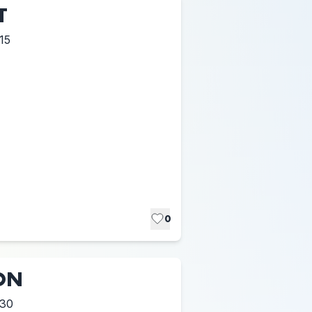
T
15
0
ON
:30