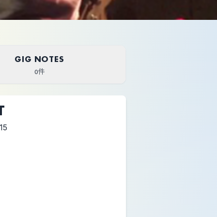
GIG NOTES
0件
T
15