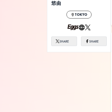
悠由
TOKYO
SHARE
SHARE