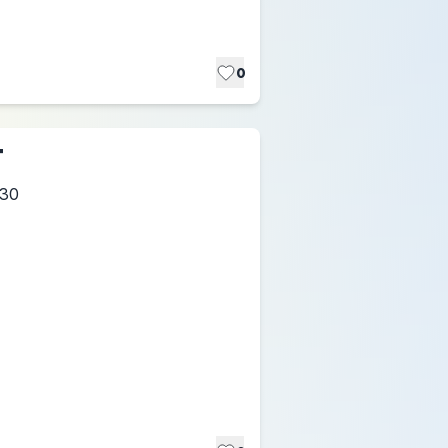
0
T
:30