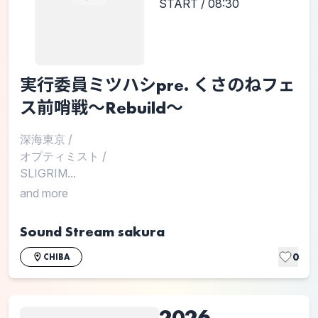
START / 08:30
実行委員ミツハシpre. くさのねフェ
ス前哨戦〜Rebuild〜
深海東京
/
オプティミスト
/
SLIGRIM...
and more
Sound Stream sakura
0
CHIBA
2026