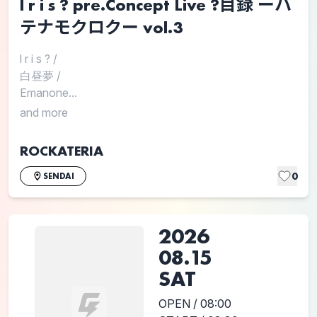
l r i s ? pre.Concept Live ?目録 ーハ
テナモクロクー vol.3
l r i s ?
/
白昼夢
/
Emanone...
and more
ROCKATERIA
0
SENDAI
2026
08.15
SAT
OPEN / 08:00