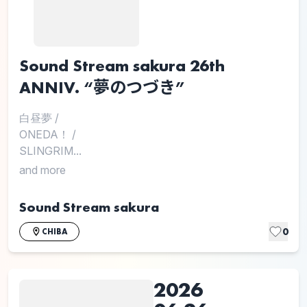
Sound Stream sakura 26th
ANNIV. “夢のつづき”
白昼夢
/
ONEDA！
/
SLINGRIM...
and more
Sound Stream sakura
0
CHIBA
2026