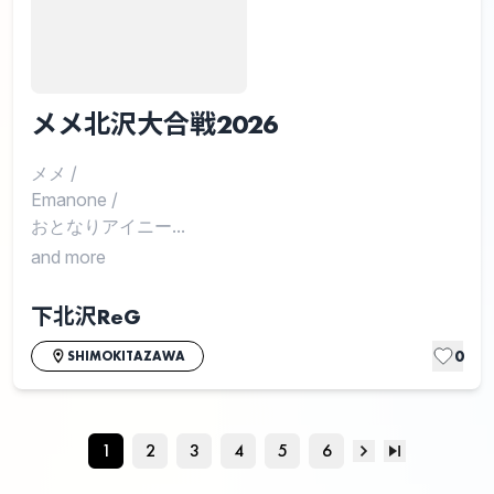
メメ北沢大合戦2026
メメ
/
Emanone
/
おとなりアイニー...
and more
下北沢ReG
0
SHIMOKITAZAWA
1
2
3
4
5
6