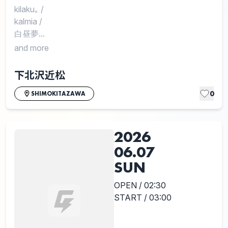
kilaku｡
/
kalmia
/
白昼夢...
and more
下北沢近松
0
SHIMOKITAZAWA
2026
06.07
SUN
OPEN / 02:30
START / 03:00