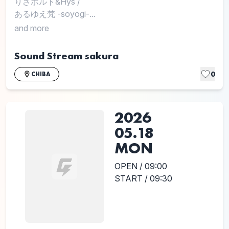
りさボルト&Hys
/
あるゆえ梵 -soyogi-...
and more
Sound Stream sakura
0
CHIBA
2026
05.18
MON
OPEN / 09:00
START / 09:30