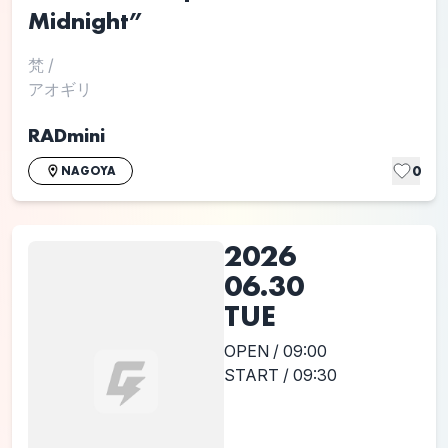
Midnight”
梵
/
アオギリ
RADmini
0
NAGOYA
2026
06.30
TUE
OPEN / 09:00
START / 09:30