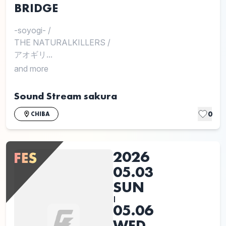
BRIDGE
-soyogi-
/
THE NATURALKILLERS
/
アオギリ...
and more
Sound Stream sakura
0
CHIBA
2026
05.03
SUN
|
05.06
WED