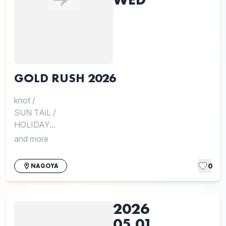
GOLD RUSH 2026
knot
/
SUN TAiL
/
HOLIDAY...
and more
0
NAGOYA
2026
05.01