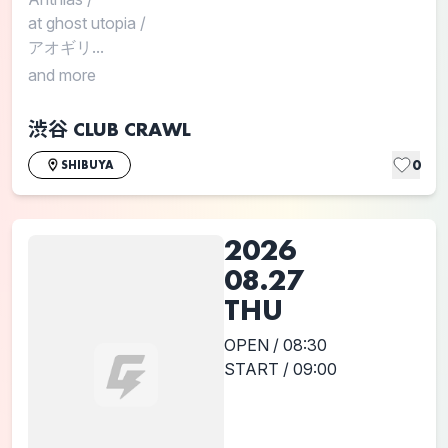
at ghost utopia
/
アオギリ...
and more
渋谷 CLUB CRAWL
0
SHIBUYA
2026
08.27
THU
OPEN / 08:30
START / 09:00