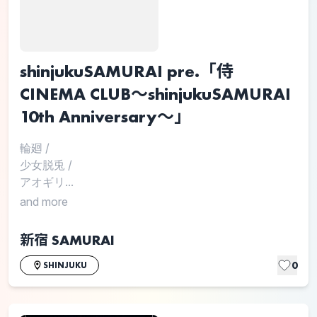
shinjukuSAMURAI pre.「侍
CINEMA CLUB〜shinjukuSAMURAI
10th Anniversary〜」
輪廻
/
少女脱兎
/
アオギリ...
and more
新宿 SAMURAI
0
SHINJUKU