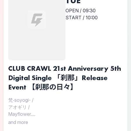
TUE
OPEN / 09:30
START / 10:00
CLUB CRAWL 21st Anniversary 5th
Digital Single 「刹那」Release
Event 【刹那の日々】
梵‐soyogi-
/
アオギリ
/
Mayflower....
and more