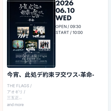
2026
06.10
WED
OPEN / 09:30
START / 10:00
今宵、此処デ約束ヲ交ワス-革命-
THE FLAGS
/
アオギリ
/
三五正...
and more