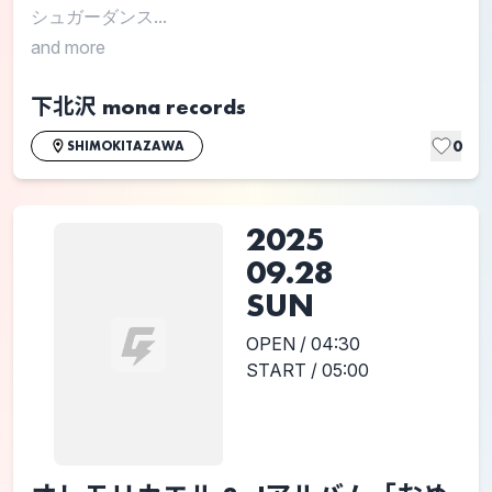
シュガーダンス...
and more
下北沢 mona records
0
SHIMOKITAZAWA
2025
09.28
SUN
OPEN / 04:30
START / 05:00