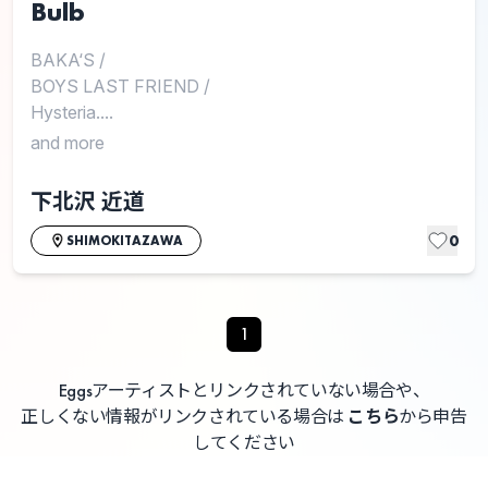
Bulb
BAKA‘S
/
BOYS LAST FRIEND
/
Hysteria....
and more
下北沢 近道
0
SHIMOKITAZAWA
1
Eggsアーティストとリンクされていない場合や、
正しくない情報がリンクされている場合は
こちら
から申告
してください