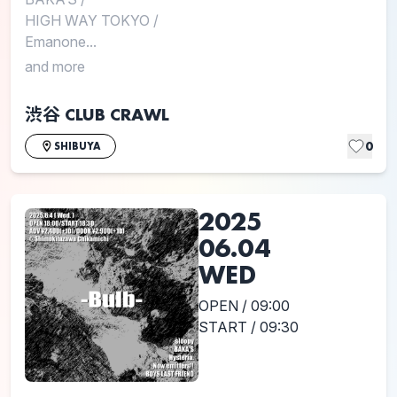
HIGH WAY TOKYO
/
Emanone...
and more
渋谷 CLUB CRAWL
0
SHIBUYA
2025
06.04
WED
OPEN / 09:00
START / 09:30