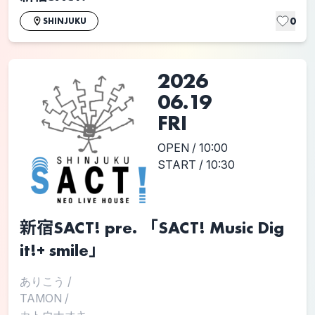
0
SHINJUKU
2026
06.19
FRI
OPEN / 10:00
START / 10:30
新宿SACT! pre. 「SACT! Music Dig
it!+ smile」
ありこう
/
TAMON
/
カトウナオキ