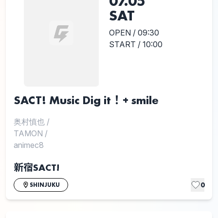
07.05
SAT
OPEN / 09:30
START / 10:00
SACT! Music Dig it！+ smile
奥村慎也
/
TAMON
/
animec8
新宿SACT!
0
SHINJUKU