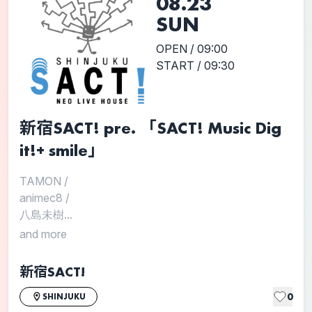
08.23
SUN
OPEN / 09:00
START / 09:30
新宿SACT! pre. 「SACT! Music Dig
it!+ smile」
TAMON
/
animec8
/
八島未樹...
and more
新宿SACT!
0
SHINJUKU