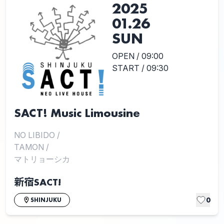
2025
01.26
SUN
OPEN / 09:00
START / 09:30
SACT! Music Limousine
NO LIBIDO
/
TAMON
/
マトリョーシカ
新宿SACT!
0
SHINJUKU