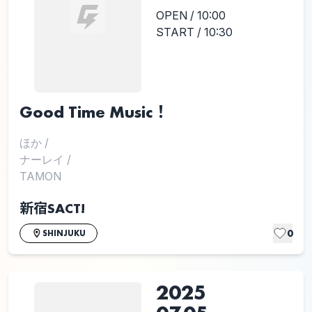
OPEN / 10:00
START / 10:30
Good Time Music！
ほか
/
ナーレイ
/
TAMON
新宿SACT!
0
SHINJUKU
2025