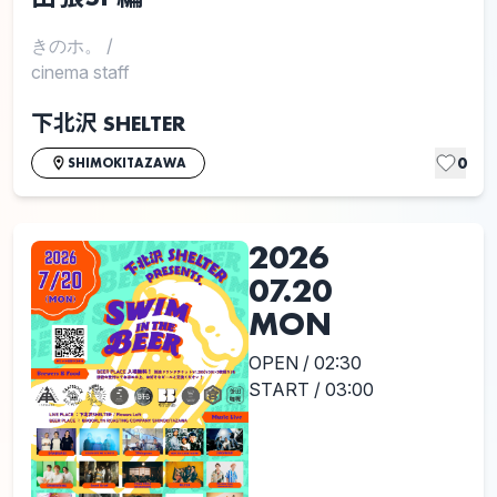
きのホ。
/
cinema staff
下北沢 SHELTER
0
SHIMOKITAZAWA
2026
07.20
MON
OPEN / 02:30
START / 03:00