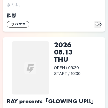
きのホ。
磔磔
0
KYOTO
2026
08.13
THU
OPEN / 09:30
START / 10:00
RAY presents「GLOWING UP!!」