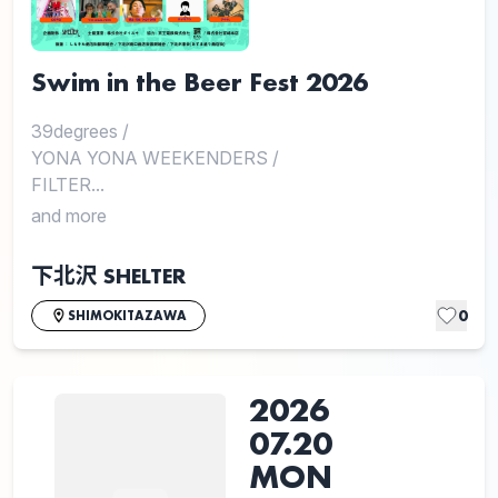
Swim in the Beer Fest 2026
39degrees
/
YONA YONA WEEKENDERS
/
FILTER...
and more
下北沢 SHELTER
0
SHIMOKITAZAWA
2026
07.20
MON