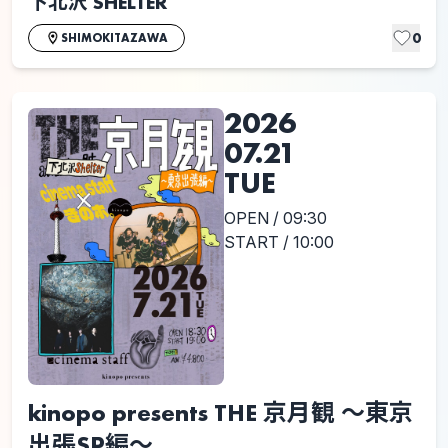
下北沢 SHELTER
0
SHIMOKITAZAWA
2026
07.21
TUE
OPEN / 09:30
START / 10:00
kinopo presents THE 京月観 〜東京
出張SP編〜