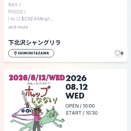
RAY
/
PIGGS
/
I to U $CREAMing!!...
and more
下北沢シャングリラ
0
SHIMOKITAZAWA
2026
08.12
WED
OPEN / 10:00
START / 10:30