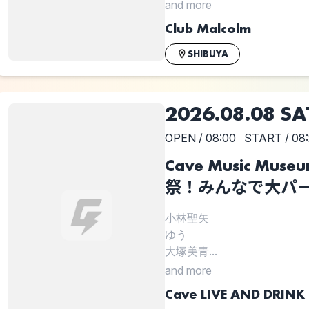
and more
Club Malcolm
SHIBUYA
2026.08.08 SA
OPEN / 08:00
START / 08
Cave Music Mu
祭！みんなで大パ
小林聖矢
ゆう
大塚美青...
and more
Cave LIVE AND DRINK