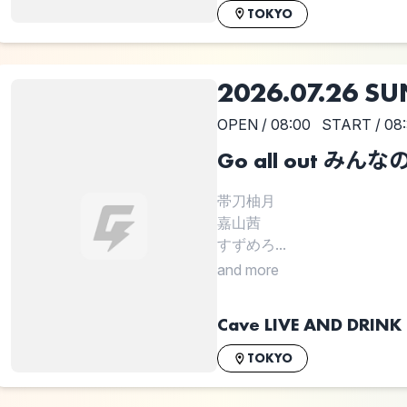
TOKYO
2026.07.26 SU
OPEN / 08:00
START / 08
Go all out 
帯刀柚月
嘉山茜
すずめろ...
and more
Cave LIVE AND DRINK
TOKYO