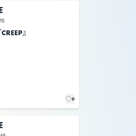
E
15
 『CREEP』
0
E
:45