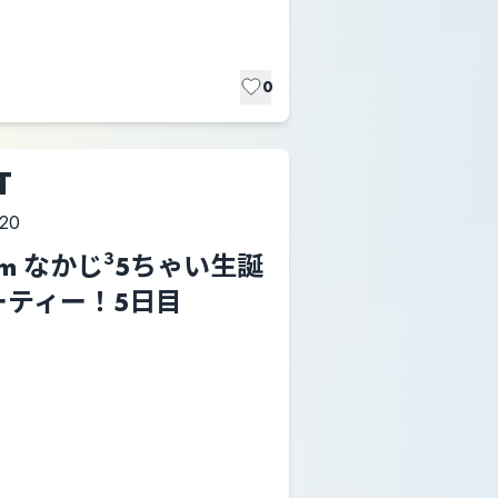
0
T
:20
seum なかじ³5ちゃい生誕
ーティー！5日目