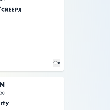
 『CREEP』
0
UN
:30
rty