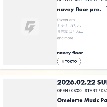
navey floor pre.
fazeer era
ミナミ ガリハ
具志堅はとね...
and more
navey floor
TOKYO
2026.02.22 S
OPEN / 08:00
START / 08
Omelette Music Pa