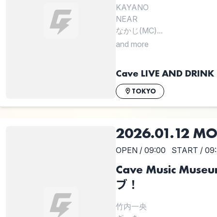
KAYANO
NEAR
なかじ(MC)...
and more
Cave LIVE AND DRINK
TOKYO
2026.01.12 M
OPEN / 09:00
START / 09
Cave Music Mu
ブ！
竹内一央