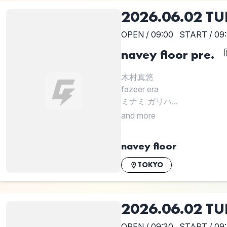
2026.06.02 TU
OPEN / 09:00
START / 09:
navey floor pre.
木村真悠
fazeer era
ミナミ ガリハ...
and more
navey floor
TOKYO
2026.06.02 TU
OPEN / 09:30
START / 09