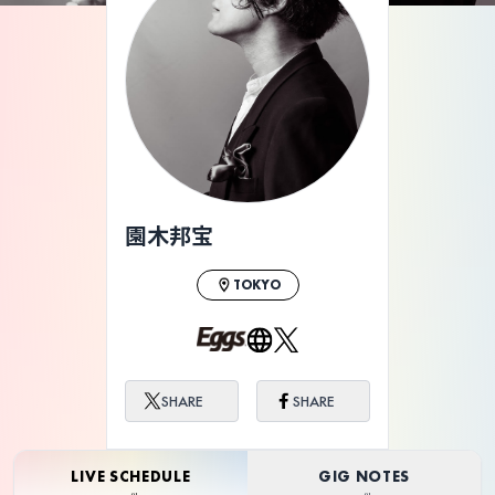
園木邦宝
TOKYO
SHARE
SHARE
LIVE SCHEDULE
GIG NOTES