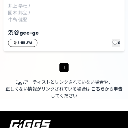
井上 恭杜
/
園木 邦宝
/
牛島 健登
渋谷gee-ge
0
SHIBUYA
1
Eggsアーティストとリンクされていない場合や、
正しくない情報がリンクされている場合は
こちら
から申告
してください