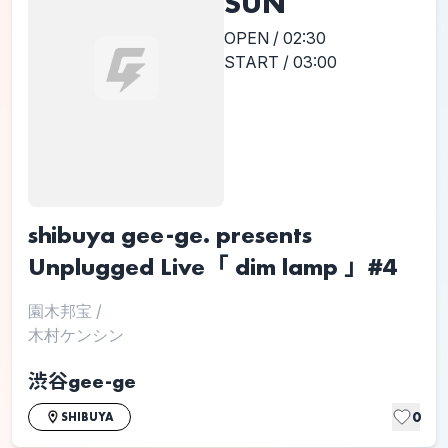
SUN
OPEN / 02:30
START / 03:00
shibuya gee-ge. presents
Unplugged Live「 dim lamp 」#4
園木邦宝
/
木村ケンシン
渋谷gee-ge
0
SHIBUYA