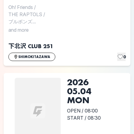
Oh! Friends
/
THE RAPTOLS
/
ブルボンズ...
and more
下北沢 CLUB 251
0
SHIMOKITAZAWA
2026
05.04
MON
OPEN / 08:00
START / 08:30