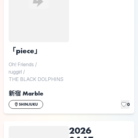
「piece」
Oh! Friends
/
ruggirl
/
THE BLACK DOLPHINS
新宿 Marble
0
SHINJUKU
2026