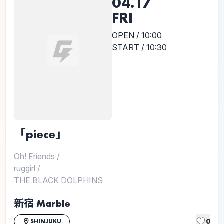
04.17
FRI
OPEN / 10:00
START / 10:30
「piece」
Oh! Friends
/
ruggirl
/
THE BLACK DOLPHINS
新宿 Marble
0
SHINJUKU