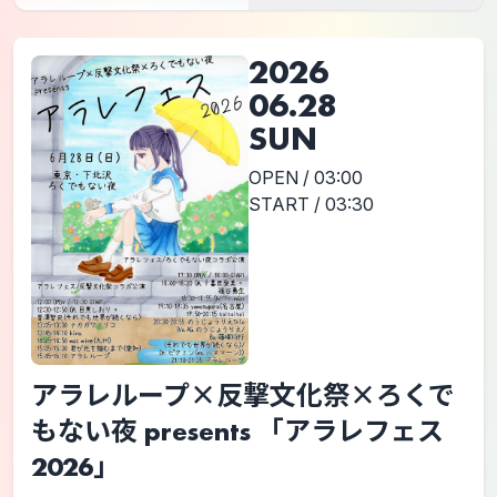
2026
06.28
SUN
OPEN / 03:00
START / 03:30
アラレループ×反撃文化祭×ろくで
もない夜 presents 「アラレフェス
2026」