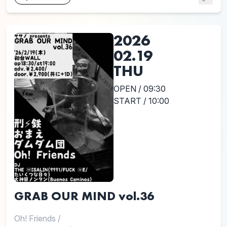
2026
02.19
THU
OPEN / 09:30
START / 10:00
GRAB OUR MIND vol.36
Oh! Friends
/