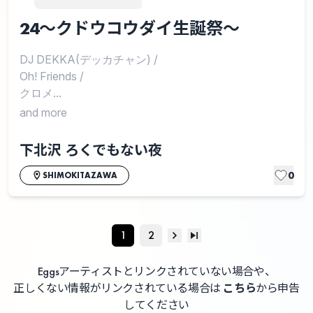
24～クドウコウダイ生誕祭～
DJ DEKKA(デッカチャン)
/
Oh! Friends
/
クロメ...
and more
下北沢 ろくでもない夜
0
SHIMOKITAZAWA
1
2
Eggsアーティストとリンクされていない場合や、
正しくない情報がリンクされている場合は
こちら
から申告
してください