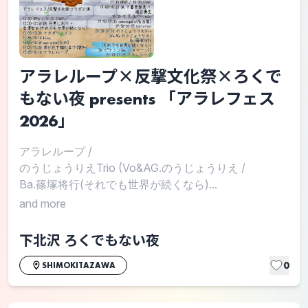
アラレループ×反撃文化祭×ろくで
もない夜 presents 「アラレフェス
2026」
アラレループ
/
のうじょうりえTrio (Vo&AG.のうじょうりえ
/
Ba.篠塚将行(それでも世界が続くなら)...
and more
下北沢 ろくでもない夜
0
SHIMOKITAZAWA