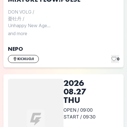
DON VOLG
/
憂牡丹
/
Unhappy New Age...
and more
NEPO
0
KICHIJOJI
2026
08.27
THU
OPEN / 09:00
START / 09:30