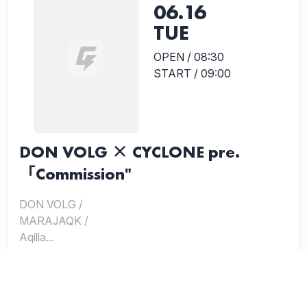
06.16
TUE
OPEN / 08:30
START / 09:00
DON VOLG × CYCLONE pre.
「Commission"
DON VOLG
/
MARAJAQK
/
Aqilla...
and more
渋谷 CYCLONE