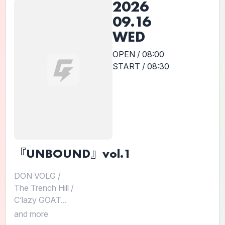
2026
09.16
WED
OPEN / 08:00
START / 08:30
『UNBOUND』vol.1
DON VOLG
/
The Trench Hill
/
C‘lazy GOAT...
and more