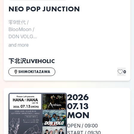
NEO POP JUNCTION
零9世代
/
BlooMoon
/
DON VOLG...
and more
下北沢LIVEHOLIC
0
SHIMOKITAZAWA
2026
07.13
MON
OPEN / 09:00
START / 09:30