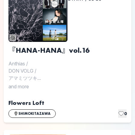
『HANA-HANA』vol.16
Anthias
/
DON VOLG
/
アマミツツキ...
and more
Flowers Loft
0
SHIMOKITAZAWA