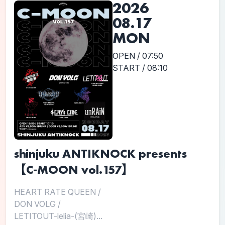
2026
08.17
MON
OPEN / 07:50
START / 08:10
shinjuku ANTIKNOCK presents
【C-MOON vol.157】
HEART RATE QUEEN
/
DON VOLG
/
LETITOUT-lelia-(宮崎)...