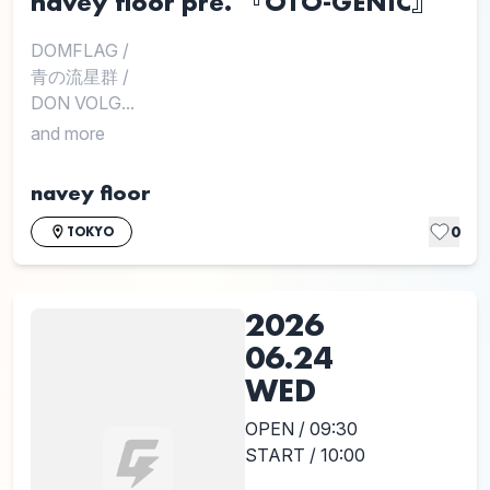
navey floor pre. 『OTO-GENIC』
DOMFLAG
/
青の流星群
/
DON VOLG...
and more
navey floor
0
TOKYO
2026
06.24
WED
OPEN / 09:30
START / 10:00