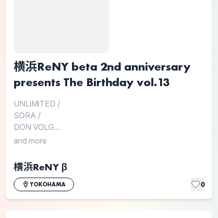
横浜ReNY beta 2nd anniversary
presents The Birthday vol.13
UNLiMiTED
/
SORA
/
DON VOLG...
and more
横浜ReNY β
0
YOKOHAMA