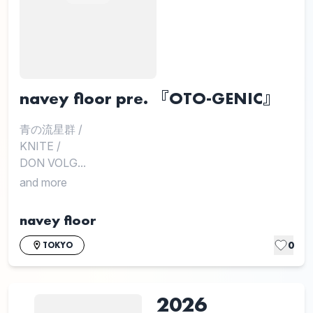
navey floor pre. 『OTO-GENIC』
青の流星群
/
KNITE
/
DON VOLG...
and more
navey floor
0
TOKYO
2026