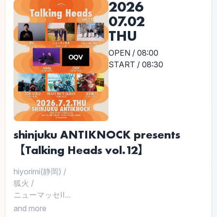
2026
07.02
THU
OPEN / 08:00
START / 08:30
shinjuku ANTIKNOCK presents
【Talking Heads vol.12】
hiyorimi(静岡)
/
狐火
/
ニューマッセII...
and more