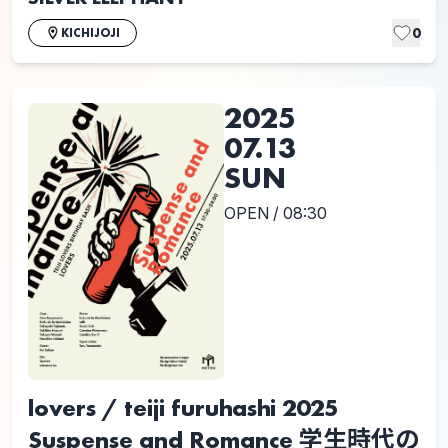
0
KICHIJOJI
2025
07.13
SUN
OPEN / 08:30
lovers / teiji furuhashi 2025
Suspense and Romance 学生時代の