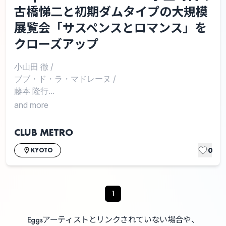
古橋悌二と初期ダムタイプの大規模
展覧会「サスペンスとロマンス」を
クローズアップ
小山田 徹
/
ブブ・ド・ラ・マドレーヌ
/
藤本 隆行...
and more
CLUB METRO
0
KYOTO
1
Eggsアーティストとリンクされていない場合や、