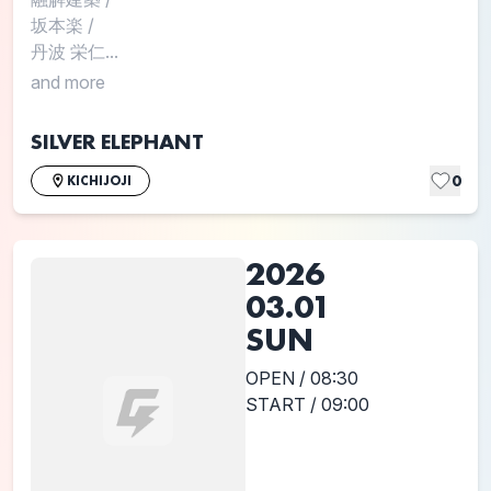
坂本楽
/
丹波 栄仁...
and more
SILVER ELEPHANT
0
KICHIJOJI
2026
03.01
SUN
OPEN / 08:30
START / 09:00