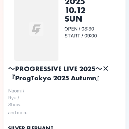
2025
10.12
SUN
OPEN / 08:30
START / 09:00
～PROGRESSIVE LIVE 2025～×
『ProgTokyo 2025 Autumn』
Naomi
/
Ryu
/
Show...
and more
SILVER ELEPHANT