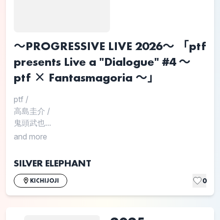
～PROGRESSIVE LIVE 2026～ 「ptf
presents Live a "Dialogue" #4 ～
ptf × Fantasmagoria ～」
ptf
/
高島圭介
/
鬼頭武也...
and more
SILVER ELEPHANT
0
KICHIJOJI