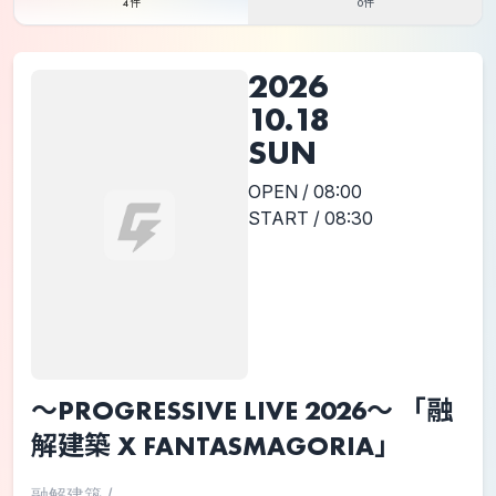
4件
0件
2026
10.18
SUN
OPEN / 08:00
START / 08:30
～PROGRESSIVE LIVE 2026～ 「融
解建築 X FANTASMAGORIA」
融解建築
/