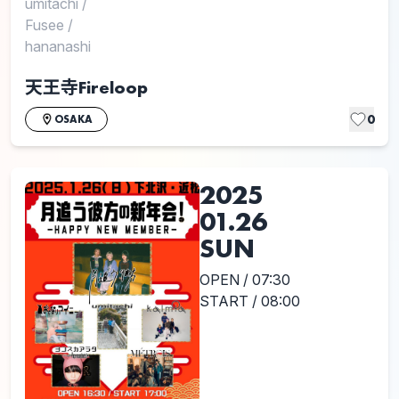
umitachi
/
Fusee
/
hananashi
天王寺Fireloop
0
OSAKA
2025
01.26
SUN
OPEN / 07:30
START / 08:00