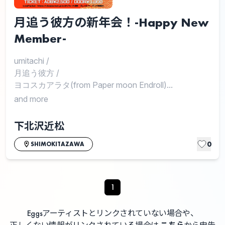
月追う彼方の新年会！-Happy New
Member-
umitachi
/
月追う彼方
/
ヨコスカアラタ(from Paper moon Endroll)...
and more
下北沢近松
0
SHIMOKITAZAWA
1
Eggsアーティストとリンクされていない場合や、