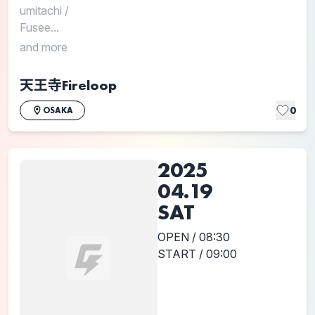
umitachi
/
Fusee...
and more
天王寺Fireloop
0
OSAKA
2025
04.19
SAT
OPEN / 08:30
START / 09:00