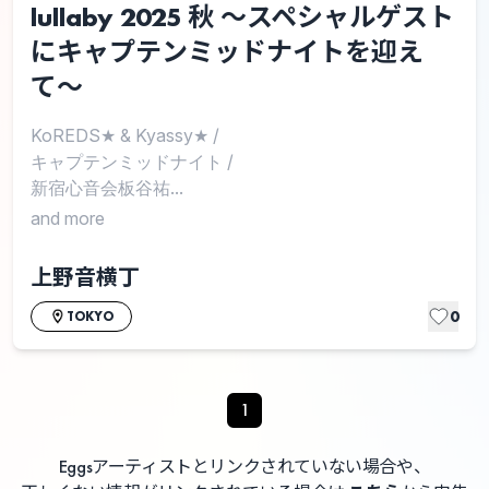
lullaby 2025 秋 〜スペシャルゲスト
にキャプテンミッドナイトを迎え
て〜
KoREDS★ & Kyassy★
/
キャプテンミッドナイト
/
新宿心音会板谷祐...
and more
上野音横丁
0
TOKYO
1
Eggsアーティストとリンクされていない場合や、