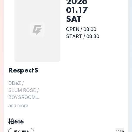
2026
01.17
SAT
OPEN / 08:00
START / 08:30
RespectS
DDeZ
/
SLUM ROSE
/
BOYSROOM...
and more
柏616
0
CHIBA