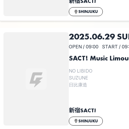
新宿SACT!
SHINJUKU
2025.06.29 S
OPEN / 09:00
START / 09
SACT! Music Limou
NO LIBIDO
SUZUNE
日比康造
新宿SACT!
SHINJUKU