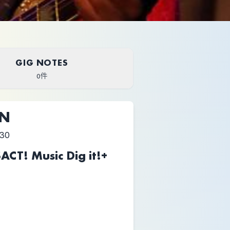
GIG NOTES
0件
UN
:30
T! Music Dig it!+