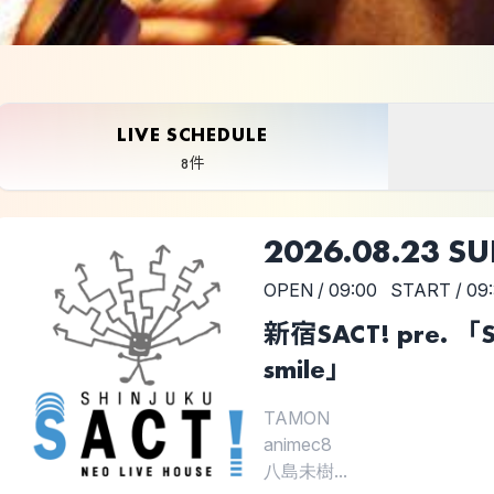
LIVE SCHEDULE
8件
2026.08.23 S
OPEN / 09:00
START / 09
新宿SACT! pre. 「SAC
smile」
TAMON
animec8
八島未樹...