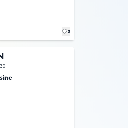
0
N
:30
sine