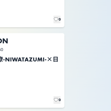
0
ON
30
「潦‐NIWATAZUMI-×日
0