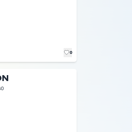
0
ON
30