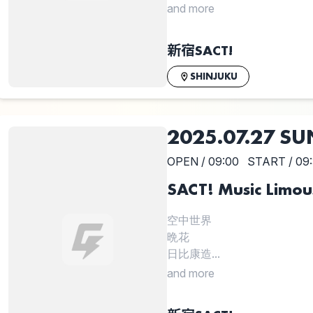
and more
新宿SACT!
SHINJUKU
2025.07.27 SU
OPEN / 09:00
START / 09
SACT! Music Limou
空中世界
晩花
日比康造...
and more