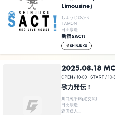
Limousine」
しょうじゆかり
TAMON
日比康造
新宿SACT!
SHINJUKU
2025.08.18 M
OPEN / 10:00
START / 10:
歌力発伝！
川口純平(断絶交流)
日比康造
森田遊人...