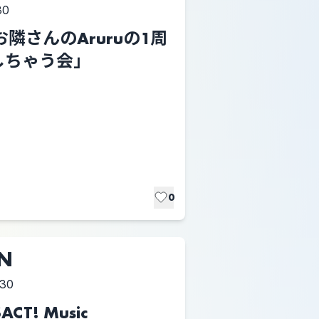
30
 「お隣さんのAruruの1周
しちゃう会」
0
UN
:30
ACT! Music