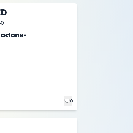
ED
30
actone-
0