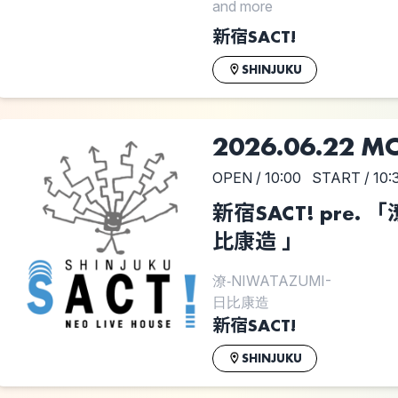
and more
新宿SACT!
SHINJUKU
2026.06.22 M
OPEN / 10:00
START / 10:
新宿SACT! pre. 
比康造 」
潦‐NIWATAZUMI-
日比康造
新宿SACT!
SHINJUKU