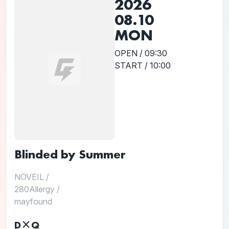
2026
08.10
MON
OPEN / 09:30
START / 10:00
Blinded by Summer
NÖVEIL
/
280Allergy
/
mayfound
D×Q