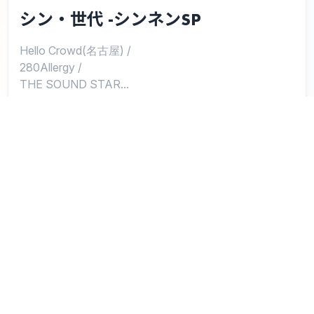
シン・世代 -シンネンSP
Hello Crowd(名古屋)
/
280Allergy
/
THE SOUND STAR...
and more
GATTACA
0
KYOTO
1
2
3
Eggsアーティストとリンクされていない場合や、
正しくない情報がリンクされている場合は
こちら
から申告
してください