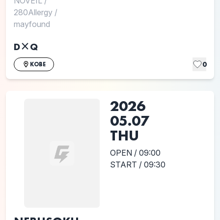
NÖVEIL
/
280Allergy
/
mayfound
D×Q
0
KOBE
2026
05.07
THU
OPEN / 09:00
START / 09:30