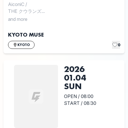
AiconiC
/
THE クウランズ...
and more
KYOTO MUSE
0
KYOTO
2026
01.04
SUN
OPEN / 08:00
START / 08:30