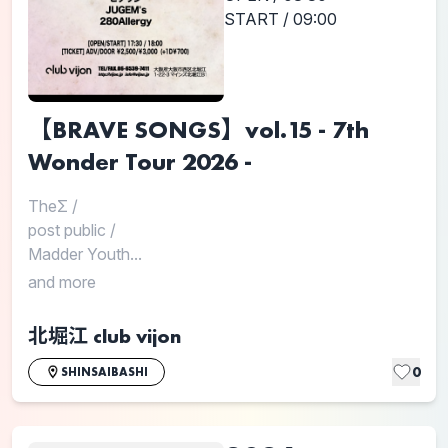
START / 09:00
【BRAVE SONGS】vol.15 - 7th
Wonder Tour 2026 -
TheΣ
/
post public
/
Madder Youth...
and more
北堀江 club vijon
0
SHINSAIBASHI