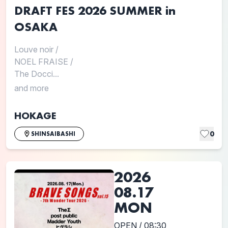
DRAFT FES 2026 SUMMER in
OSAKA
Louve noir
/
NOEL FRAISE
/
The Docci...
and more
HOKAGE
0
SHINSAIBASHI
2026
08.17
MON
OPEN / 08:30