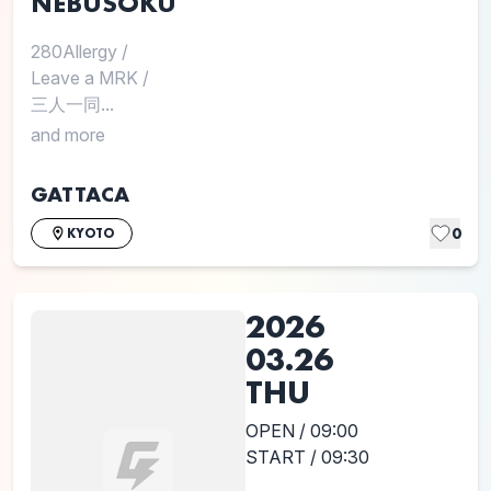
NEBUSOKU
280Allergy
/
Leave a MRK
/
三人一同...
and more
GATTACA
0
KYOTO
2026
03.26
THU
OPEN / 09:00
START / 09:30