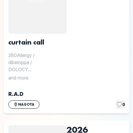
curtain call
280Allergy
/
dibeloppa
/
DOLOCY...
and more
R.A.D
0
NAGOYA
2026