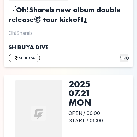
『Oh!Sharels new album double
release㊗️ tour kickoff』
Oh!Sharels
SHIBUYA DIVE
0
SHIBUYA
2025
07.21
MON
OPEN / 06:00
START / 06:00