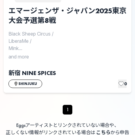
エマージェンザ・ジャパン2025東京
大会予選第8戦
Black Sheep Circus
/
LiberaMe
/
Mink...
and more
新宿 NINE SPICES
0
SHINJUKU
1
Eggsアーティストとリンクされていない場合や、
正しくない情報がリンクされている場合は
こちら
から申告