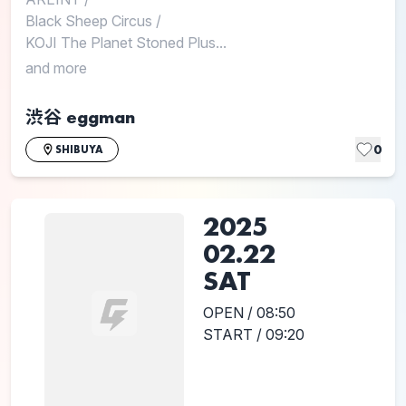
Black Sheep Circus
/
KOJI The Planet Stoned Plus...
and more
渋谷 eggman
0
SHIBUYA
2025
02.22
SAT
OPEN / 08:50
START / 09:20