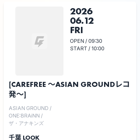
2026
06.12
FRI
OPEN / 09:30
START / 10:00
[CAREFREE 〜ASIAN GROUNDレコ
発〜]
ASIAN GROUND
/
ONE:BRAiNN
/
ザ・アナキンズ
千葉 LOOK