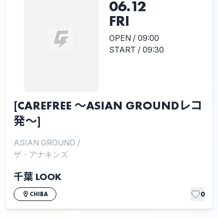
06.12
FRI
OPEN / 09:00
START / 09:30
[CAREFREE 〜ASIAN GROUNDレコ
発〜]
ASIAN GROUND
/
ザ・アナキンズ
千葉 LOOK
0
CHIBA