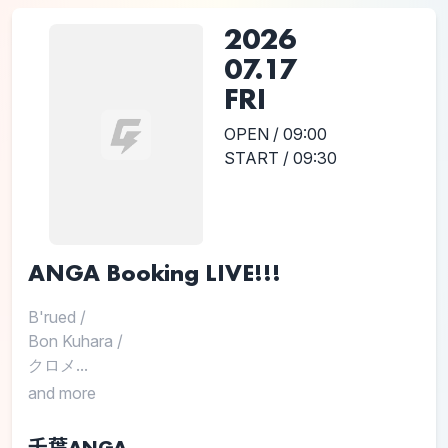
2026
07.17
FRI
OPEN / 09:00
START / 09:30
ANGA Booking LIVE!!!
B'rued
/
Bon Kuhara
/
クロメ...
and more
千葉ANGA