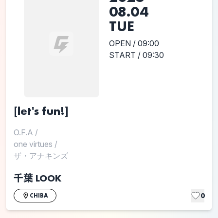
08.04
TUE
OPEN / 09:00
START / 09:30
[let's fun!]
O.F.A
/
one virtues
/
ザ・アナキンズ
千葉 LOOK
0
CHIBA