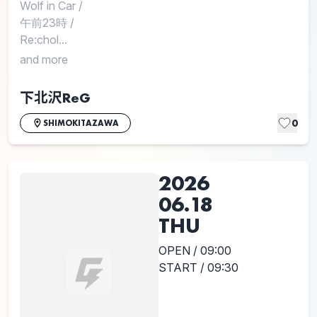
Wolf in Car
/
午前23時
/
Re:chol...
and more
下北沢ReG
0
SHIMOKITAZAWA
2026
06.18
THU
OPEN / 09:00
START / 09:30