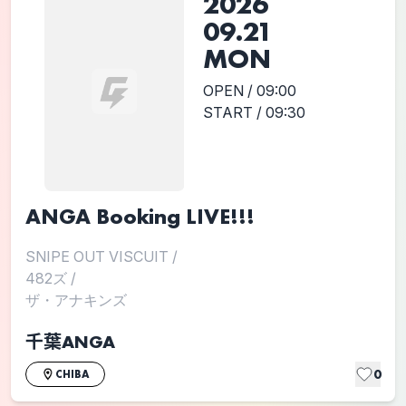
2026
09.21
MON
OPEN / 09:00
START / 09:30
ANGA Booking LIVE!!!
SNIPE OUT VISCUIT
/
482ズ
/
ザ・アナキンズ
千葉ANGA
0
CHIBA