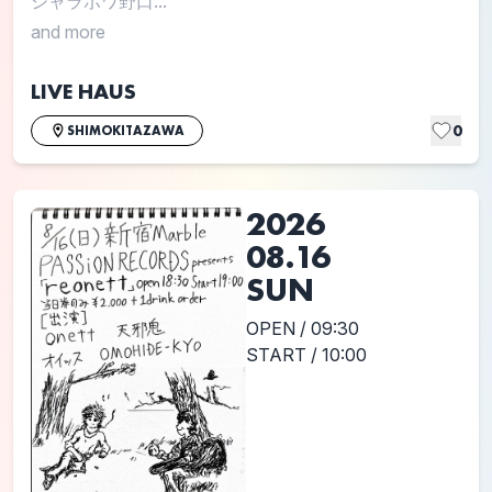
シャラポワ野口...
and more
LIVE HAUS
0
SHIMOKITAZAWA
2026
08.16
SUN
OPEN / 09:30
START / 10:00