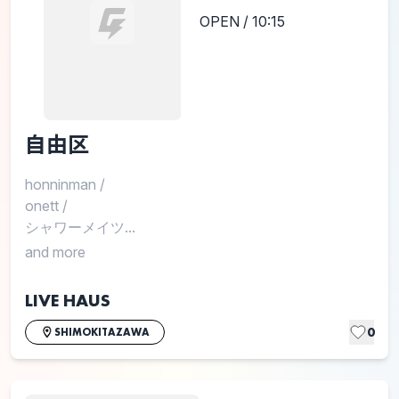
OPEN / 10:15
自由区
honninman
/
onett
/
シャワーメイツ...
and more
LIVE HAUS
0
SHIMOKITAZAWA