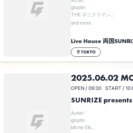
Achin'
gloptin
THE ボニクラマン...
and more
Live House 両国SUNRI
TOKYO
2025.06.02 M
OPEN / 09:30
START / 10:
SUNRIZE presents
Achin'
gloptin
kill me Elk...