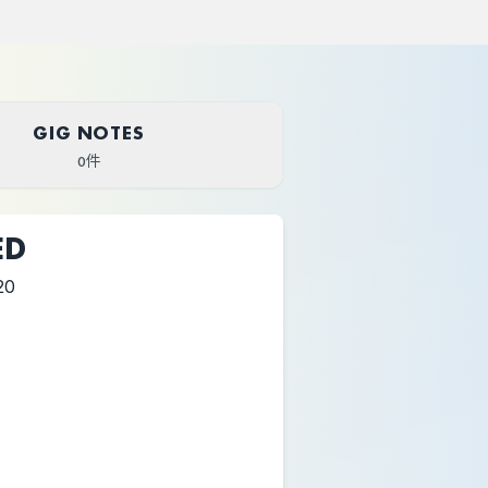
GIG NOTES
0件
ED
20