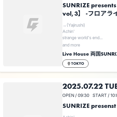
SUNRIZE prese
vol,3】 -フロアライ
→(Yajirushi)
Achin'
strange world's end...
and more
Live House 両国SUNRI
TOKYO
2025.07.22 TU
OPEN / 09:30
START / 10:
SUNRIZE presens