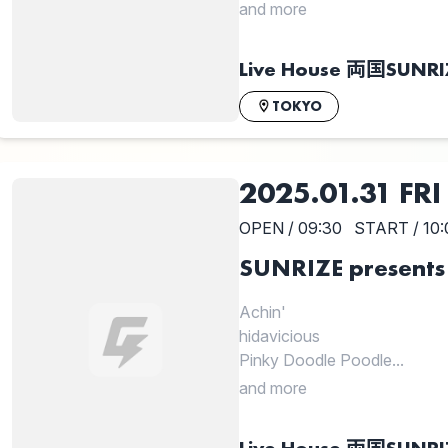
and more
Live House 両国SUNRI
TOKYO
2025.01.31 FRI
OPEN / 09:30
START / 10:
SUNRIZE presen
Achin'
hidavicious
Pinky Doodle Poodle...
and more