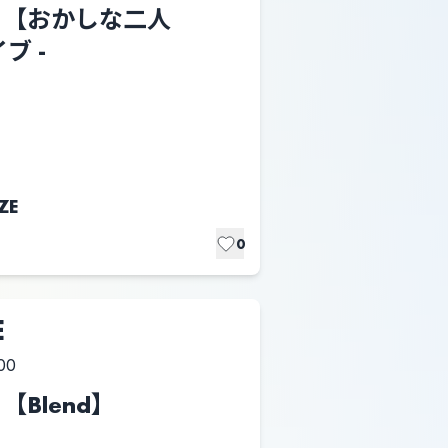
nts 【おかしな二人
ブ -
ZE
0
E
00
t 【Blend】