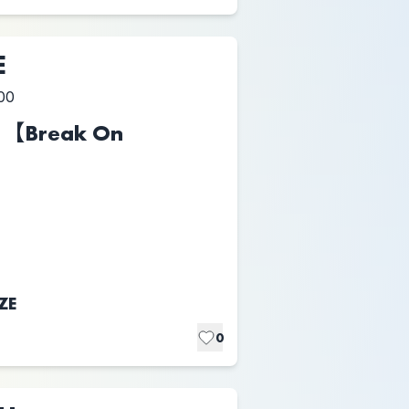
E
00
s 【Break On
ZE
0