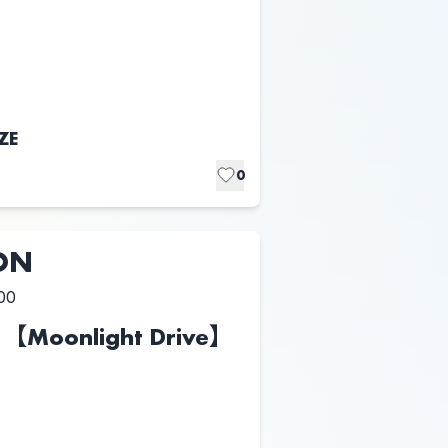
ZE
0
ON
00
 【Moonlight Drive】