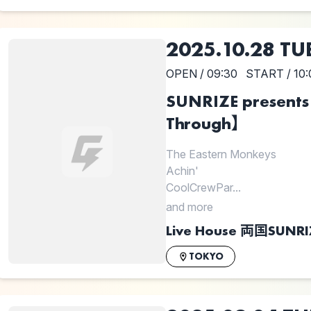
2025.10.28 TU
OPEN / 09:30
START / 10:
SUNRIZE present
Through】
The Eastern Monkeys
Achin'
CoolCrewPar...
and more
Live House 両国SUNRI
TOKYO