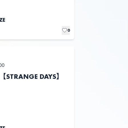
ZE
0
00
ts【STRANGE DAYS】