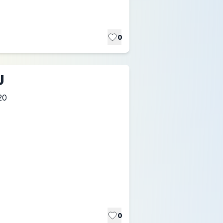
0
U
20
0