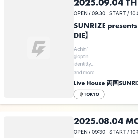
2025.09.04 T
OPEN / 09:30
START / 10:
SUNRIZE presen
DIE】
Achin'
gloptin
identitty...
and more
Live House 両国SUNRI
TOKYO
2025.08.04 M
OPEN / 09:30
START / 10: