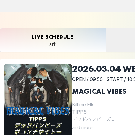
LIVE SCHEDULE
8件
2026.03.04 W
OPEN / 09:50
START / 10:
MAGICAL VIBES
Kill me Elk
TIPPS
デッドバンビーズ...
and more