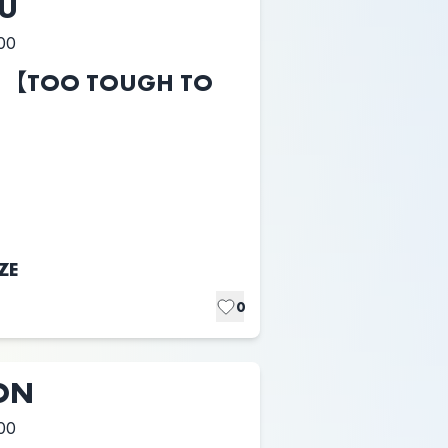
HU
00
ts 【TOO TOUGH TO
ZE
0
ON
00