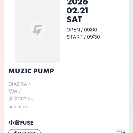
2026
02.21
SAT
OPEN / 09:00
START / 09:30
MUZIC PUMP
DIADRA
/
茲縁
/
ダダコネル...
and more
小倉FUSE