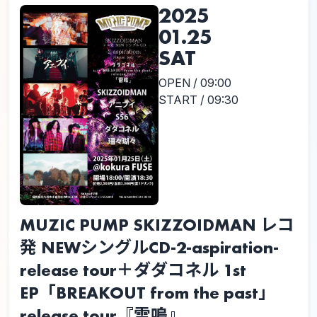
2025
01.25
SAT
OPEN / 09:00
START / 09:30
MUZIC PUMP SKIZZOIDMAN レコ
発 NEWシングルCD-2-aspiration-
release tour＋ダダコネル 1st
EP「BREAKOUT from the past」
release tour『雷鳴』