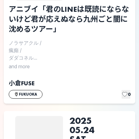
アニブイ「君のLINEは既読にならな
いけど君が応えぬなら九州ごと闇に
沈めるツアー」
ノラサアクル
/
瘋癲
/
ダダコネル...
and more
小倉FUSE
0
FUKUOKA
2025
05.24