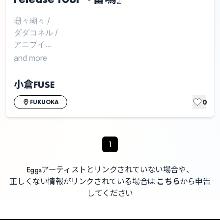
珊々瑚々
/
ダダコネル
/
アニブイ...
and more
小倉FUSE
0
FUKUOKA
1
Eggsアーティストとリンクされていない場合や、
正しくない情報がリンクされている場合は
こちら
から申告
してください