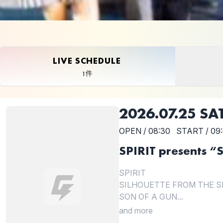
LIVE SCHEDULE
1件
2026.07.25 SA
OPEN / 08:30
START / 09
SPIRIT presents 
SPIRIT
SILHOUETTE FROM THE S
SON OF A GUN...
and more