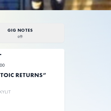
GIG NOTES
0件
T
:00
“STOIC RETURNS”
KYLIT