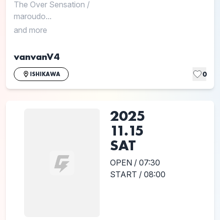
The Over Sensation
/
maroudo...
and more
vanvanV4
0
ISHIKAWA
2025
11.15
SAT
OPEN / 07:30
START / 08:00