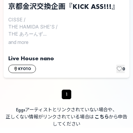
京都金沢交換企画『KICK ASS!!!』
CISSE
/
THE HAMIDA SHE'S
/
THE あろーんず...
and more
Live House nano
0
KYOTO
1
Eggsアーティストとリンクされていない場合や、
正しくない情報がリンクされている場合は
こちら
から申告
してください