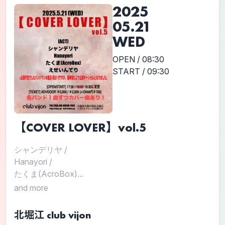
2025
05.21
WED
OPEN / 08:30
START / 09:30
【COVER LOVER】vol.5
シャンデリヤ
/
Hanayori
/
たくま(AcroBox)...
and more
北堀江 club vijon