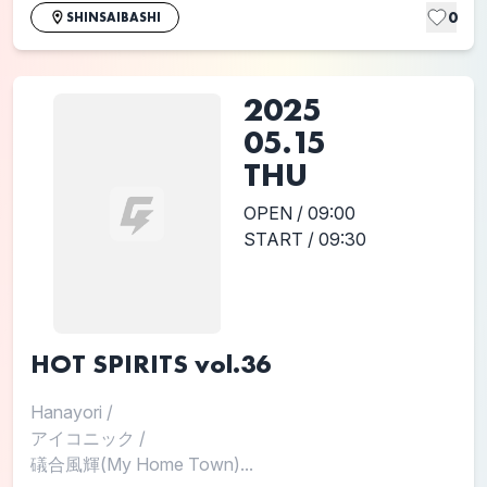
0
SHINSAIBASHI
2025
05.15
THU
OPEN / 09:00
START / 09:30
HOT SPIRITS vol.36
Hanayori
/
アイコニック
/
礒合風輝(My Home Town)...