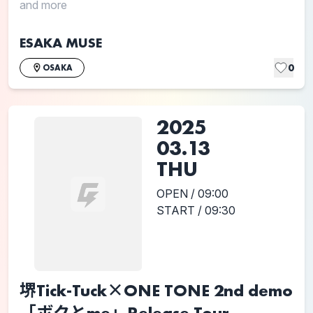
and more
ESAKA MUSE
0
OSAKA
2025
03.13
THU
OPEN / 09:00
START / 09:30
堺Tick-Tuck×ONE TONE 2nd demo
「ボクとme」Release Tour