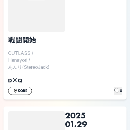
戦闘開始
CUTLASS
/
Hanayori
/
あんり(StereoJack)
D×Q
0
KOBE
2025
01.29