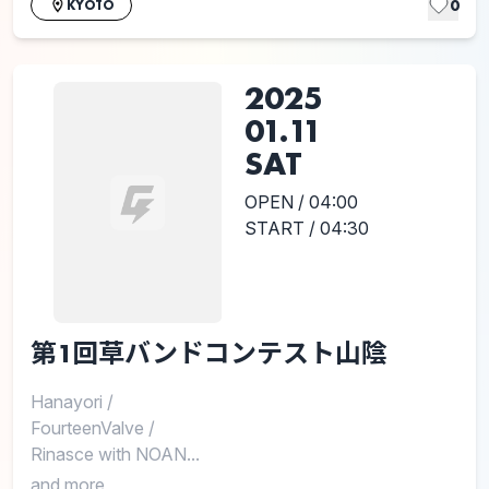
0
KYOTO
2025
01.11
SAT
OPEN / 04:00
START / 04:30
第1回草バンドコンテスト山陰
Hanayori
/
FourteenValve
/
Rinasce with NOAN...
and more