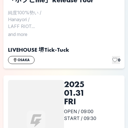
純度100%勢い
/
Hanayori
/
LAFF RIOT...
and more
LIVEHOUSE 堺Tick-Tuck
0
OSAKA
2025
01.31
FRI
OPEN / 09:00
START / 09:30