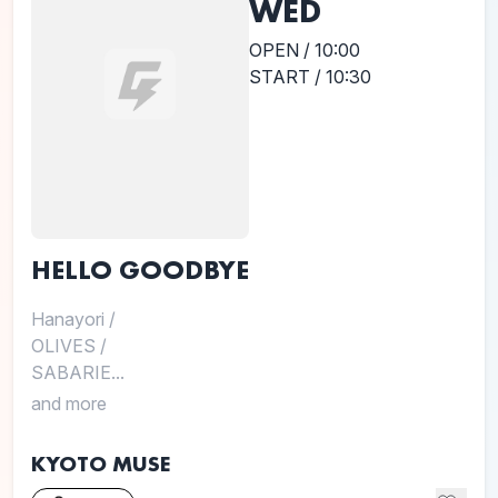
WED
OPEN / 10:00
START / 10:30
HELLO GOODBYE
Hanayori
/
OLIVES
/
SABARIE...
and more
KYOTO MUSE