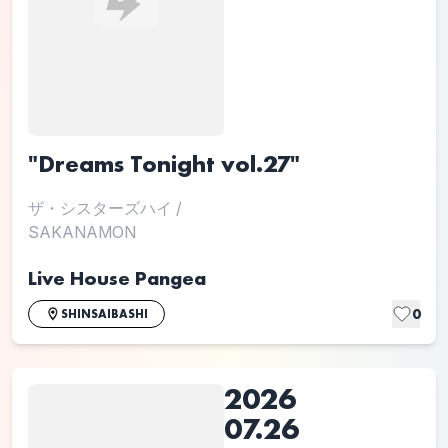
"Dreams Tonight vol.27"
ザ・シスターズハイ
/
SAKANAMON
Live House Pangea
0
SHINSAIBASHI
2026
07.26