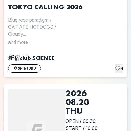
TOKYO CALLING 2026
Blue rose paradigm
/
CAT ATE HOTDOGS
/
Cloudy...
and more
新宿club SCIENCE
4
SHINJUKU
2026
08.20
THU
OPEN / 09:30
START / 10:00