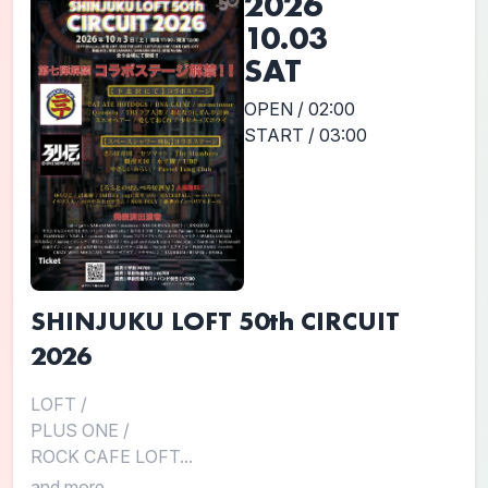
2026
10.03
SAT
OPEN / 02:00
START / 03:00
SHINJUKU LOFT 50th CIRCUIT
2026
LOFT
/
PLUS ONE
/
ROCK CAFE LOFT...
and more