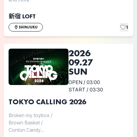
新宿 LOFT
1
SHINJUKU
2026
09.27
SUN
OPEN / 03:00
START / 03:30
TOKYO CALLING 2026
Broken my toybox
/
Brown Basket
/
Conton Candy...