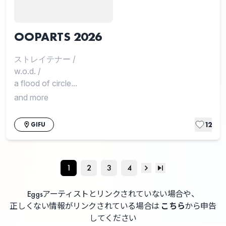
OOPARTS 2026
ストレイテナー
/
w.o.d.
/
a flood of circle...
and more
12
GIFU
1
2
3
4
Eggsアーティストとリンクされていない場合や、
正しくない情報がリンクされている場合は
こちら
から申告
してください