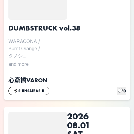
DUMBSTRUCK vol.38
WARACONA
/
Burnt Orange
/
タノシ...
and more
心斎橋VARON
0
SHINSAIBASHI
2026
08.01