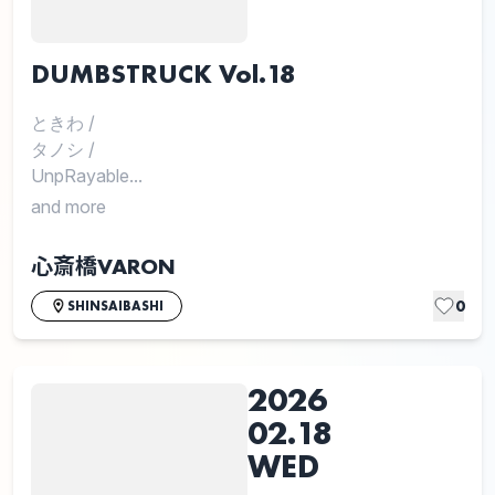
DUMBSTRUCK Vol.18
ときわ
/
タノシ
/
UnpRayable...
and more
心斎橋VARON
0
SHINSAIBASHI
2026
02.18
WED