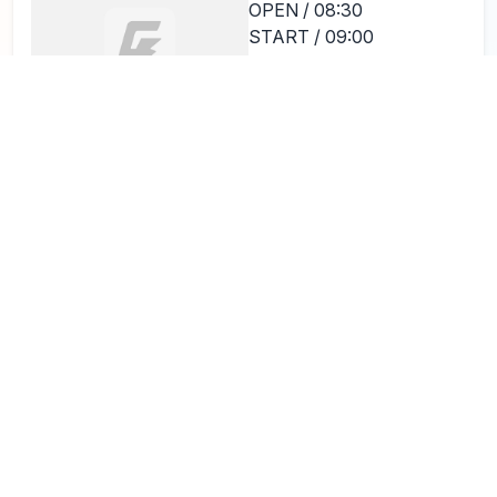
OPEN / 08:30
START / 09:00
Get Loose
Innate Goodness
/
Rizz
/
hi-right...
and more
心斎橋 SINKAGURA
0
SHINSAIBASHI