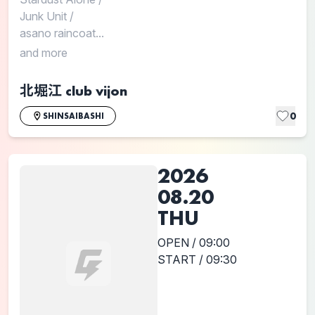
Junk Unit
/
asano raincoat...
and more
北堀江 club vijon
0
SHINSAIBASHI
2026
08.20
THU
OPEN / 09:00
START / 09:30