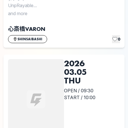
UnpRayable...
and more
心斎橋VARON
0
SHINSAIBASHI
2026
03.05
THU
OPEN / 09:30
START / 10:00