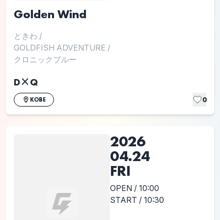
Golden Wind
ときわ
/
GOLDFISH ADVENTURE
/
クロニックブルー
D×Q
0
KOBE
2026
04.24
FRI
OPEN / 10:00
START / 10:30