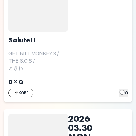
Salute!!
GET BILL MONKEYS
/
THE S.O.S
/
ときわ
D×Q
0
KOBE
2026
03.30