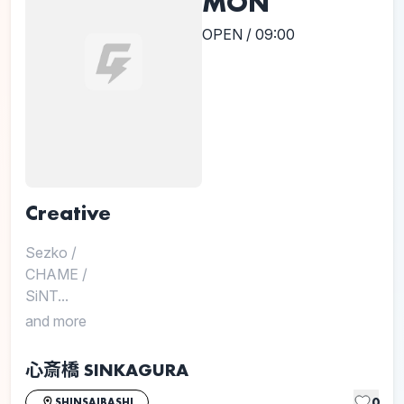
MON
OPEN / 09:00
Creative
Sezko
/
CHAME
/
SiNT...
and more
心斎橋 SINKAGURA
0
SHINSAIBASHI