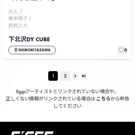
おと.
/
橋本桃子
/
西村八大
下北沢DY CUBE
0
SHIMOKITAZAWA
1
2
Eggsアーティストとリンクされていない場合や、
正しくない情報がリンクされている場合は
こちら
から申告
してください