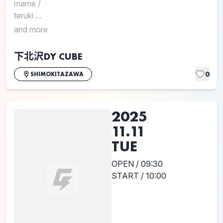
mame
/
teruki ...
and more
下北沢DY CUBE
0
SHIMOKITAZAWA
2025
11.11
TUE
OPEN / 09:30
START / 10:00