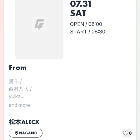
07.31
SAT
OPEN / 08:00
START / 08:30
From
勇斗
/
西村八大
/
yuika...
and more
松本ALECX
0
NAGANO