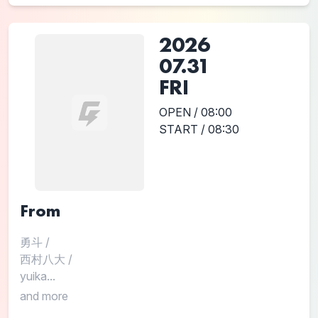
2026
07.31
FRI
OPEN / 08:00
START / 08:30
From
勇斗
/
西村八大
/
yuika...
and more