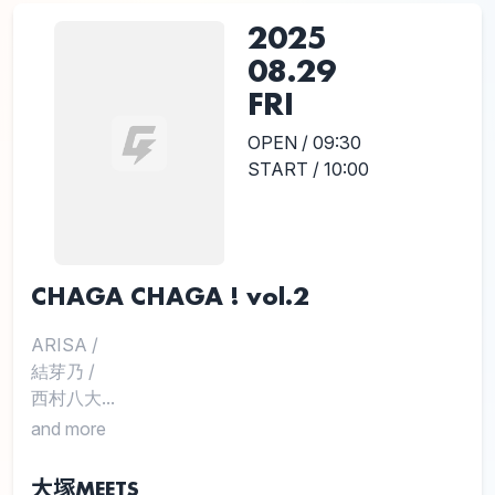
2025
08.29
FRI
OPEN / 09:30
START / 10:00
CHAGA CHAGA ! vol.2
ARISA
/
結芽乃
/
西村八大...
and more
大塚MEETS