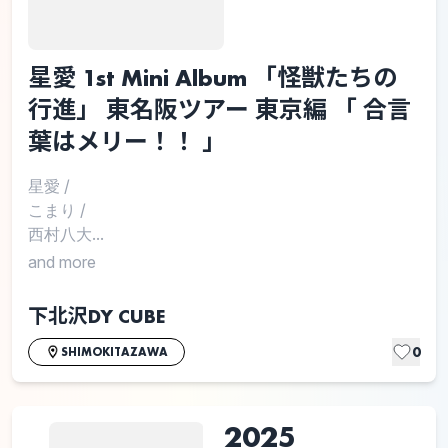
星愛 1st Mini Album 「怪獣たちの
行進」 東名阪ツアー 東京編 「 合言
葉はメリー！！ 」
星愛
/
こまり
/
西村八大...
and more
下北沢DY CUBE
0
SHIMOKITAZAWA
2025